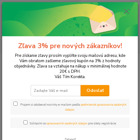
0
ks
EUR
+421 905 615 831
za
0,00 EUR
Menu
Hľadať
Zľava 3% pre nových zákazníkov!
Pre získanie zľavy prosím vyplňte svoju mailovú adresu, kde
Úvod
Kancelárske potreby
Lepidlá, lepiace pásky
Lepidlá
Vám obratom zašleme zľavový kupón na 3% z hodnoty
objednávky. Zľava sa vzťahuje na nákup v minimálnej hodnote
Lepidlá
20€ s DPH.
Váš Tím Korekta.
Upresniť parametre
Odoslať
Prajem si odoberať novinky e-mailom podľa
podmienok spracovania osobných
Najnovšie
Najlacnejšie
Najdrahšie
údajov
.
Zobrazujem 1-21 z 21
Súhlasím so
spracovaním osobných údajov
pre účely registrácie.
strana
z 1
Zatvoriť