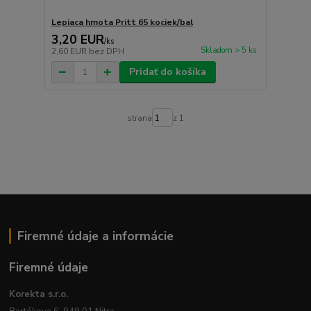
Lepiaca hmota Pritt 65 kociek/bal
3,20 EUR
/
ks
Skladom > 5 ks
2,60 EUR
bez DPH
Pridať do košíka
strana
z 1
Firemné údaje a informácie
Firemné údaje
Korekta s.r.o.