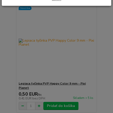
Novinka
Lepiaca tyčinka PVP Happy Color 9 mm - Pixi
Planet
0,50 EUR
/
ks
Skladom > 5 ks
0,41 EUR
bez DPH
Pridať do košíka