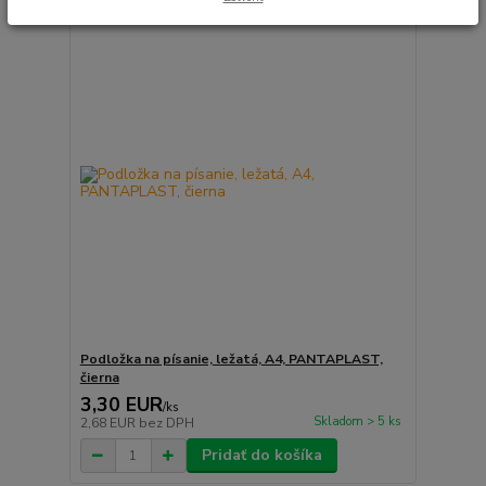
Podložka na písanie, ležatá, A4, PANTAPLAST,
čierna
3,30 EUR
/
ks
Skladom > 5 ks
2,68 EUR
bez DPH
Pridať do košíka