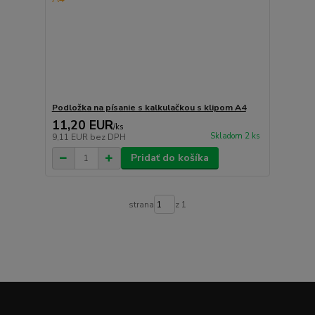
Podložka na písanie s kalkulačkou s klipom A4
11,20 EUR
/
ks
Skladom 2 ks
9,11 EUR
bez DPH
Pridať do košíka
strana
z 1