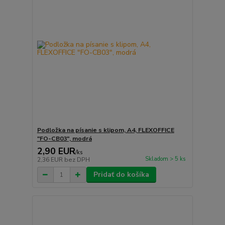
Podložka na písanie s klipom, A4, FLEXOFFICE
"FO-CB03", modrá
2,90 EUR
/
ks
Skladom > 5 ks
2,36 EUR
bez DPH
Pridať do košíka