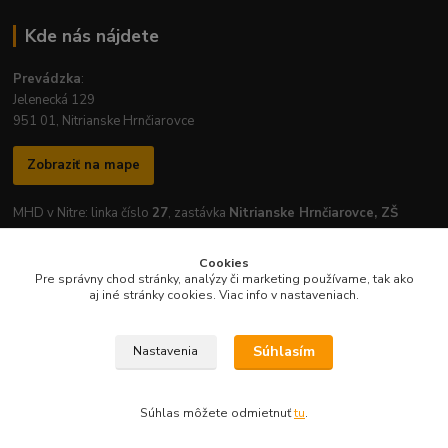
Kde nás nájdete
Prevádzka
:
Jelenecká 129
951 01, Nitrianske Hrnčiarovce
Zobraziť na mape
MHD v Nitre: linka číslo
27
, zastávka
Nitrianske Hrnčiarovce, ZŠ
Cookies
Pre správny chod stránky, analýzy či marketing používame, tak ako
aj iné stránky cookies. Viac info v nastaveniach.
Otváracie hodiny prevádzky:
Pondelok
-
Piatok
: 7:30 - 16:30
Súhlasím
Nastavenia
Súhlas môžete odmietnuť
tu
.
Vytvorené na
Eshop-rychlo.sk