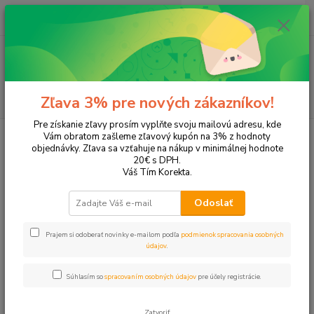
0
ks
EUR
+421 905 615 831
za
0,00 EUR
Menu
Hľadať
Zľava 3% pre nových zákazníkov!
Pre získanie zľavy prosím vyplňte svoju mailovú adresu, kde
Úvod
Kancelárske potreby
Doplnky do kancelárie
Podložky na písanie
Vám obratom zašleme zľavový kupón na 3% z hodnoty
objednávky. Zľava sa vzťahuje na nákup v minimálnej hodnote
Podložky na písanie
20€ s DPH.
Váš Tím Korekta.
Upresniť parametre
Odoslať
Prajem si odoberať novinky e-mailom podľa
podmienok spracovania osobných
Najnovšie
Najlacnejšie
Najdrahšie
údajov
.
Zobrazujem 1-17 z 17
Súhlasím so
spracovaním osobných údajov
pre účely registrácie.
strana
z 1
Zatvoriť