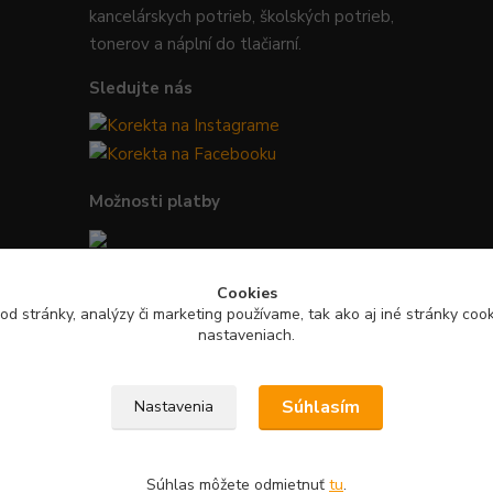
kancelárskych potrieb, školských potrieb,
tonerov a náplní do tlačiarní.
Sledujte nás
Možnosti platby
Bezpečná platba kartou, Google Pay,
Cookies
Apple Pay a bankovým prevodom.
od stránky, analýzy či marketing používame, tak ako aj iné stránky cooki
nastaveniach.
Súhlasím
Nastavenia
Súhlas môžete odmietnuť
tu
.