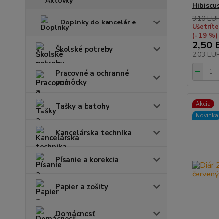
Hibiscu
3,10 EU
Doplnky do kancelárie
Ušetríte
(- 19 %)
2,50 
Školské potreby
2,03 EU
Pracovné a ochranné
pomôcky
Akcia
Tašky a batohy
Novinka
Kancelárska technika
Písanie a korekcia
Papier a zošity
Domácnosť