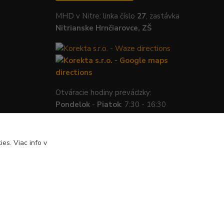
MHD v Nitre: linka číslo
27
, zastávka
Nitrianske Hrnčiarovce, ZŠ
Otváracie hodiny prevádzky:
Pondelok
-
Piatok
: 7:30 - 16:30
es. Viac info v
Vytvorené na
Eshop-rychlo.sk