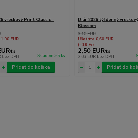
6 vreckový Print Classic -
Diár 2026 týždenný vreckový
Blossom
R
3,10 EUR
 1,00 EUR
Ušetríte 0,60 EUR
(- 19 %)
EUR
2,50 EUR
/
ks
/
ks
Skladom > 5 ks
S
R
bez DPH
2,03 EUR
bez DPH
Pridať do košíka
Pridať do koš