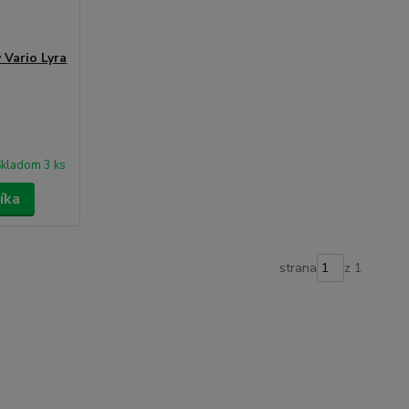
 Vario Lyra
kladom 3 ks
íka
strana
z 1