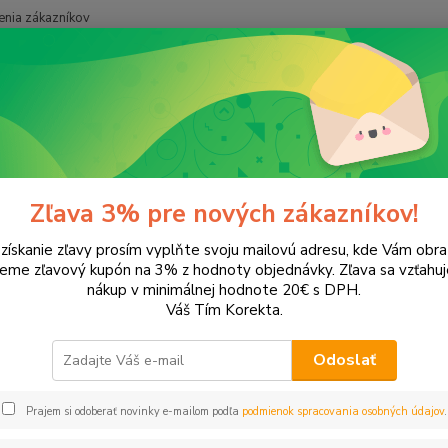
nia zákazníkov
Neviet
Hľadať
+421
ancelárske potreby
Plánovanie a prezentácia
Kalendáre, diáre
D
e
Zľava 3% pre nových zákazníkov!
 získanie zľavy prosím vyplňte svoju mailovú adresu, kde Vám obr
leme zľavový kupón na 3% z hodnoty objednávky. Zľava sa vzťahuj
EUR
Od
nákup v minimálnej hodnote 20€ s DPH.
Váš Tím Korekta.
Odoslať
Upresniť parametr
Prajem si odoberať novinky e-mailom podľa
podmienok spracovania osobných údajov
.