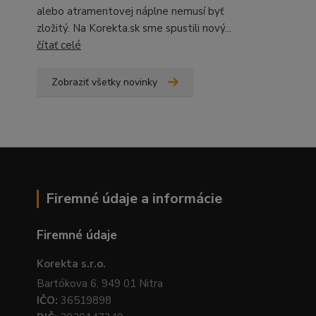
alebo atramentovej náplne nemusí byť
zložitý. Na Korekta.sk sme spustili nový...
čítať celé
Zobraziť všetky novinky
Firemné údaje a informácie
Firemné údaje
Korekta s.r.o.
Bartókova 6, 949 01 Nitra
IČO:
36519898