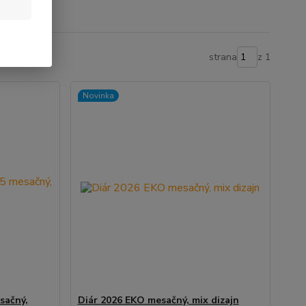
strana
z 1
Novinka
sačný,
Diár 2026 EKO mesačný, mix dizajn