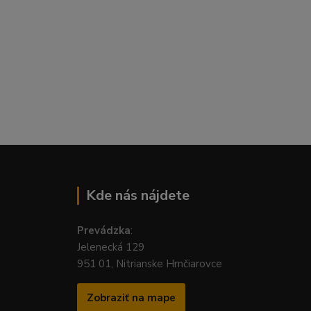
Kde nás nájdete
Prevádzka
:
Jelenecká 129
951 01, Nitrianske Hrnčiarovce
Zobraziť na mape