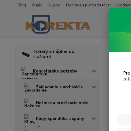
Blog
O nás
Služby
Doprava a platba za tovar
Hodnote
Úvod
K
Tonery a náplne do
tlačiarní
Diár
Kancelárske potreby
Pre
zaš
Cena:
Zakladanie a archivácia
Nožnice a orezávacie nože
Klipy, špendlíky a spony