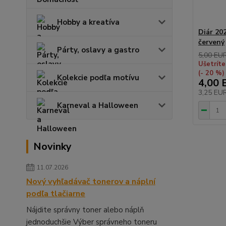
Hobby a kreatíva
Diár 202
červený
Párty, oslavy a gastro
5,00 EU
Ušetríte
(- 20 %)
Kolekcie podľa motívu
4,00 
3,25 EU
Karneval a Halloween
Novinky
11.07.2026
Nový vyhľadávač tonerov a náplní
podľa tlačiarne
Nájdite správny toner alebo náplň
jednoduchšie Výber správneho toneru