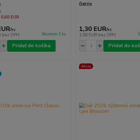
s
čierny
R
 0,60 EUR
EUR
1,30 EUR
/
ks
/
ks
Skladom 3 ks
S
R
bez DPH
1,06 EUR
bez DPH
Pridať do košíka
Pridať do koš
Akcia