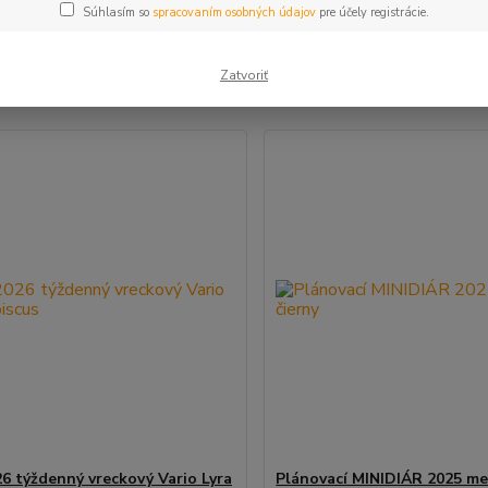
Súhlasím so
spracovaním osobných údajov
pre účely registrácie.
šie
Najlacnejšie
Najdrahšie
Zatvoriť
m 1-5 z 5
26 týždenný vreckový Vario Lyra
Plánovací MINIDIÁR 2025 me