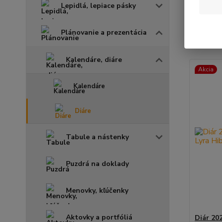
Lepidlá, lepiace pásky
Najnov
Plánovanie a prezentácia
Zobrazuje
Kalendáre, diáre
Akcia
Kalendáre
Diáre
Tabule a nástenky
Puzdrá na doklady
Menovky, kľúčenky
Aktovky a portfóliá
Diár 20