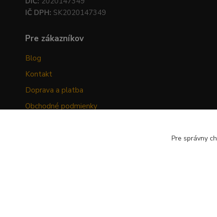
DIČ:
2020147349
IČ DPH:
SK2020147349
Pre zákazníkov
Blog
Kontakt
Doprava a platba
Obchodné podmienky
Ochrana osobných údajov
Odstúpenie od zmluvy
Pre správny ch
Hodnotenia zákazníkov