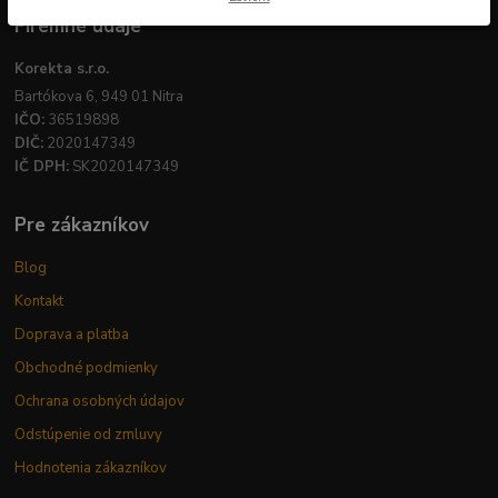
Firemné údaje
Korekta s.r.o.
Bartókova 6, 949 01 Nitra
IČO:
36519898
DIČ:
2020147349
IČ DPH:
SK2020147349
Pre zákazníkov
Blog
Kontakt
Doprava a platba
Obchodné podmienky
Ochrana osobných údajov
Odstúpenie od zmluvy
Hodnotenia zákazníkov