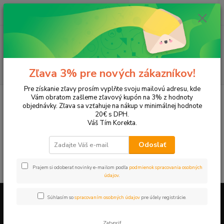
0
ks
EUR
+421 905 615 831
za
0,00 EUR
Menu
Hľadať
Zľava 3% pre nových zákazníkov!
Pre získanie zľavy prosím vyplňte svoju mailovú adresu, kde
Úvod
Tonery a náplne do tlačiarní
Sharp
AR-203e
Vám obratom zašleme zľavový kupón na 3% z hodnoty
objednávky. Zľava sa vzťahuje na nákup v minimálnej hodnote
AR-203e
20€ s DPH.
Váš Tím Korekta.
V tejto kategórii nebol nájdený žiadny tovar.
Odoslať
Prajem si odoberať novinky e-mailom podľa
podmienok spracovania osobných
údajov
.
Súhlasím so
spracovaním osobných údajov
pre účely registrácie.
Firemné údaje a informácie
Zatvoriť