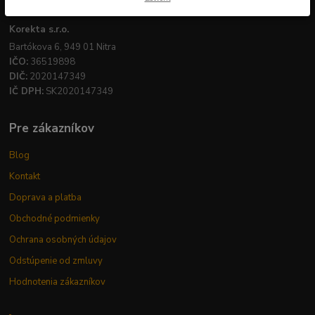
Firemné údaje
Korekta s.r.o.
Bartókova 6, 949 01 Nitra
IČO:
36519898
DIČ:
2020147349
IČ DPH:
SK2020147349
Pre zákazníkov
Blog
Kontakt
Doprava a platba
Obchodné podmienky
Ochrana osobných údajov
Odstúpenie od zmluvy
Hodnotenia zákazníkov