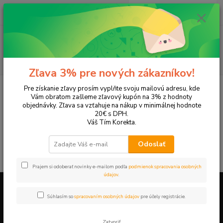
0
ks
+421 905 615 831
za
0,00 EUR
Menu
Hľadať
Zľava 3% pre nových zákazníkov!
Úvod
Tonery a náplne do tlačiarní
SAMSUNG
SCX-4321
Pre získanie zľavy prosím vyplňte svoju mailovú adresu, kde
Vám obratom zašleme zľavový kupón na 3% z hodnoty
SCX-4321
objednávky. Zľava sa vzťahuje na nákup v minimálnej hodnote
20€ s DPH.
Váš Tím Korekta.
V tejto kategórii nebol nájdený žiadny tovar.
Odoslať
Prajem si odoberať novinky e-mailom podľa
podmienok spracovania osobných
údajov
.
Súhlasím so
spracovaním osobných údajov
pre účely registrácie.
Firemné údaje a informácie
Zatvoriť