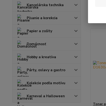
Kancelárska technika
Najnov
Písanie a korekcia
Zobrazuje
Papier a zošity
Domácnosť
Hobby a kreatíva
Párty, oslavy a gastro
Kolekcie podľa motívu
Karneval a Halloween
Toner 