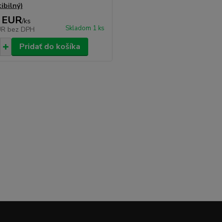
ibilný)
 EUR
/
ks
Skladom 1 ks
UR
bez DPH
Pridať do košíka