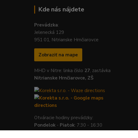
Kde nás nájdete
Prevádzka
:
Jelenecká 129
951 01, Nitrianske Hrnčiarovce
Zobraziť na mape
MHD v Nitre: linka číslo
27
, zastávka
Nitrianske Hrnčiarovce, ZŠ
Otváracie hodiny prevádzky:
Pondelok
-
Piatok
: 7:30 - 16:30