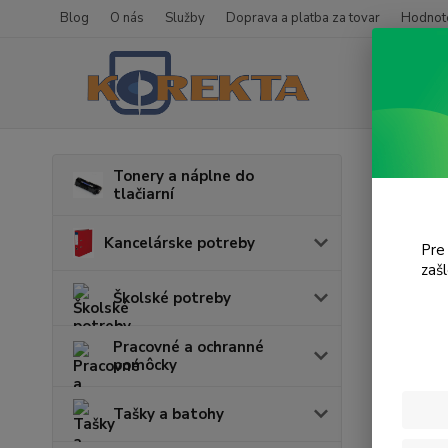
Blog
O nás
Služby
Doprava a platba za tovar
Hodnote
Úvod
T
Tonery a náplne do
tlačiarní
ML-
Kancelárske potreby
Pre
zaš
Cena:
Školské potreby
Pracovné a ochranné
pomôcky
Tašky a batohy