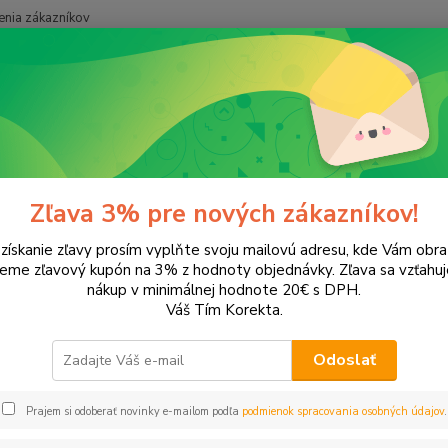
nia zákazníkov
Neviet
Hľadať
+421
onery a náplne do tlačiarní
SAMSUNG
ML-1630
1630
Zľava 3% pre nových zákazníkov!
 získanie zľavy prosím vyplňte svoju mailovú adresu, kde Vám obr
leme zľavový kupón na 3% z hodnoty objednávky. Zľava sa vzťahuj
EUR
Od
nákup v minimálnej hodnote 20€ s DPH.
Váš Tím Korekta.
Odoslať
Upresniť parametr
Prajem si odoberať novinky e-mailom podľa
podmienok spracovania osobných údajov
.