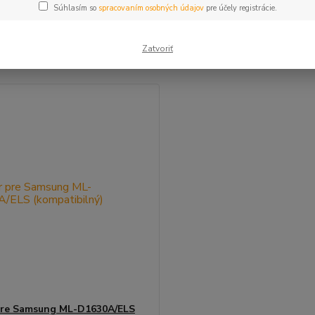
Súhlasím so
spracovaním osobných údajov
pre účely registrácie.
šie
Najlacnejšie
Najdrahšie
Zatvoriť
m 1-1 z 1
pre Samsung ML-D1630A/ELS