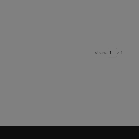
strana
z 1