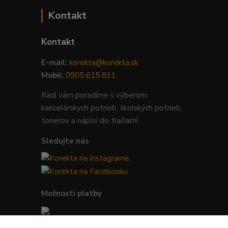
Kontakt
Kontakt
E-mail:
korekta@korekta.sk
Mobil:
0905 615 831
Radi vám poradíme s výberom
kancelárskych potrieb, školských potrieb,
tonerov a náplní do tlačiarní.
Sledujte nás
Možnosti platby