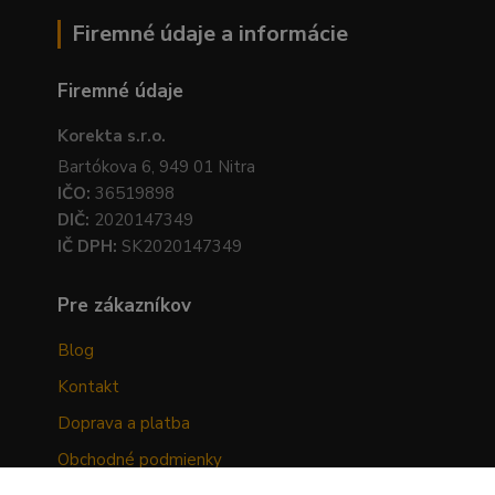
Firemné údaje a informácie
Firemné údaje
Korekta s.r.o.
Bartókova 6, 949 01 Nitra
IČO:
36519898
DIČ:
2020147349
IČ DPH:
SK2020147349
Pre zákazníkov
Blog
Kontakt
Doprava a platba
Obchodné podmienky