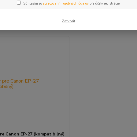
Súhlasím so
spracovaním osobných údajov
pre účely registrácie.
šie
Najlacnejšie
Najdrahšie
Zatvoriť
m 1-1 z 1
re Canon EP-27 (kompatibilný)