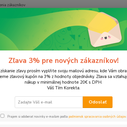
nia zákazníkov
Neviet
Hľadať
+421
onery a náplne do tlačiarní
Canon
LaserBase MF5770
erBase MF5770
Zľava 3% pre nových zákazníkov!
 získanie zľavy prosím vyplňte svoju mailovú adresu, kde Vám obr
leme zľavový kupón na 3% z hodnoty objednávky. Zľava sa vzťahuj
EUR
Od
nákup v minimálnej hodnote 20€ s DPH.
Váš Tím Korekta.
Odoslať
Upresniť parametr
Prajem si odoberať novinky e-mailom podľa
podmienok spracovania osobných údajov
.