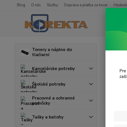
Blog
O nás
Služby
Doprava a platba za tovar
Hodnote
Úvod
T
Tonery a náplne do
tlačiarní
Las
Kancelárske potreby
Pre
zaš
Cena:
Školské potreby
Pracovné a ochranné
pomôcky
Tašky a batohy