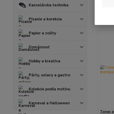
Kancelárska technika
Najnov
Písanie a korekcia
Zobrazuje
Papier a zošity
Domácnosť
Hobby a kreatíva
Párty, oslavy a gastro
Kolekcie podľa motívu
Karneval a Halloween
Toner p