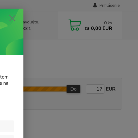
Prihlásenie
e si rady? Zavolajte.
0
ks
za
0,00 EUR
 905 615 831
atom
e na
Do
EUR
e