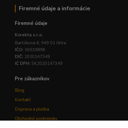
Firemné údaje a informácie
Firemné údaje
Korekta s.r.o.
Bartókova 6, 949 01 Nitra
IČO:
36519898
DIČ:
2020147349
IČ DPH:
SK2020147349
Pre zákazníkov
Blog
Kontakt
Doprava a platba
Obchodné podmienky