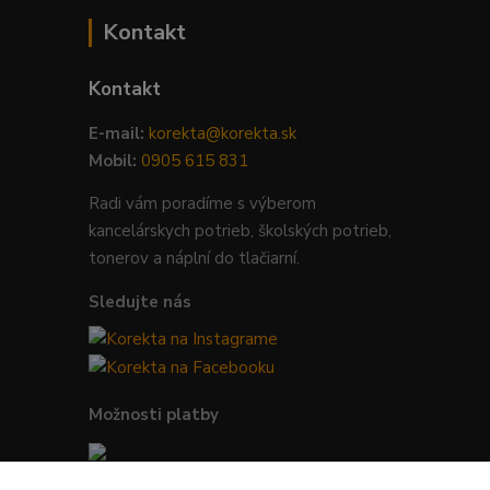
Kontakt
Kontakt
E-mail:
korekta@korekta.sk
Mobil:
0905 615 831
Radi vám poradíme s výberom
kancelárskych potrieb, školských potrieb,
tonerov a náplní do tlačiarní.
Sledujte nás
Možnosti platby