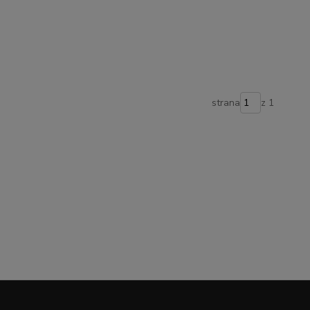
strana
z 1