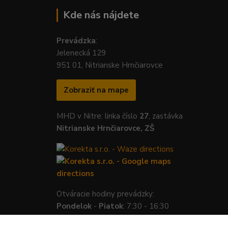
Kde nás nájdete
Prevádzka
:
Jelenecká 129
951 01, Nitrianske Hrnčiarovce
Zobraziť na mape
MHD v Nitre: linka číslo
27
, zastávka
Nitrianske Hrnčiarovce, ZŠ
Otváracie hodiny prevádzky:
Pondelok
-
Piatok
: 7:30 - 16:30