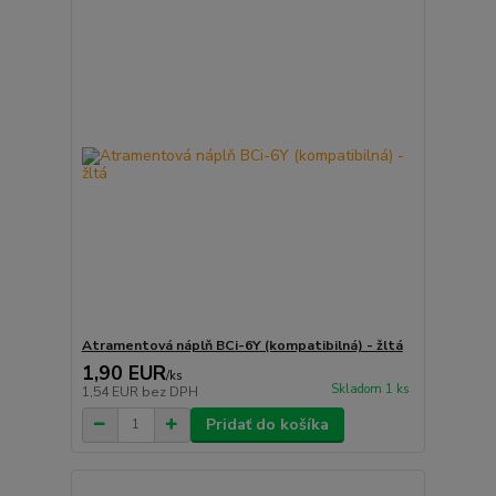
Atramentová náplň BCi-6Y (kompatibilná) - žltá
1,90 EUR
/
ks
Skladom 1 ks
1,54 EUR
bez DPH
Pridať do košíka