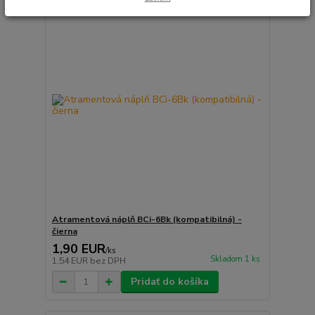
Atramentová náplň BCi-6Bk (kompatibilná) -
čierna
1,90 EUR
/
ks
Skladom 1 ks
1,54 EUR
bez DPH
Pridať do košíka