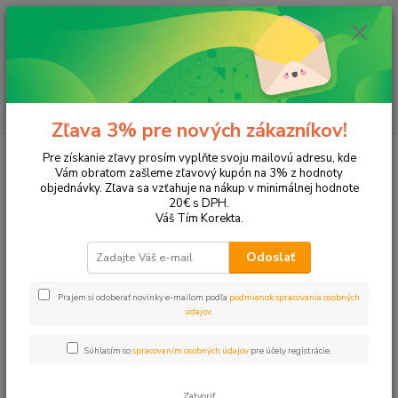
0
ks
EUR
+421 905 615 831
za
0,00 EUR
Menu
Hľadať
Zľava 3% pre nových zákazníkov!
Úvod
Tonery a náplne do tlačiarní
Canon
i950
Pre získanie zľavy prosím vyplňte svoju mailovú adresu, kde
Vám obratom zašleme zľavový kupón na 3% z hodnoty
i950
objednávky. Zľava sa vzťahuje na nákup v minimálnej hodnote
20€ s DPH.
Váš Tím Korekta.
Upresniť parametre
Odoslať
Najnovšie
Najlacnejšie
Najdrahšie
Prajem si odoberať novinky e-mailom podľa
podmienok spracovania osobných
údajov
.
Zobrazujem 1-4 z 4
Súhlasím so
spracovaním osobných údajov
pre účely registrácie.
strana
z 1
Zatvoriť