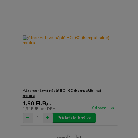
Atramentová náplň BCi-6C (kompatibilná) -
modrá
1,90 EUR
/
ks
Skladom 1 ks
1,54 EUR
bez DPH
Pridať do košíka
strana
z 1