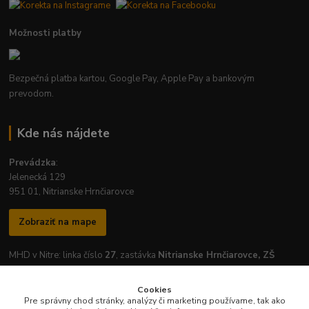
Možnosti platby
Bezpečná platba kartou, Google Pay, Apple Pay a bankovým
prevodom.
Kde nás nájdete
Prevádzka
:
Jelenecká 129
951 01, Nitrianske Hrnčiarovce
Zobraziť na mape
MHD v Nitre: linka číslo
27
, zastávka
Nitrianske Hrnčiarovce, ZŠ
Cookies
Pre správny chod stránky, analýzy či marketing používame, tak ako