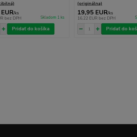
ibilná)
(originálna)
 EUR
19,95 EUR
/
ks
/
ks
Skladom 1 ks
S
UR
bez DPH
16,22 EUR
bez DPH
Pridať do košíka
Pridať do koš