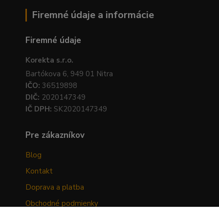
Firemné údaje a informácie
Firemné údaje
Korekta s.r.o.
Bartókova 6, 949 01 Nitra
IČO:
36519898
DIČ:
2020147349
IČ DPH:
SK2020147349
Pre zákazníkov
Blog
Kontakt
Doprava a platba
Obchodné podmienky