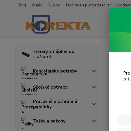
Blog
O nás
Služby
Doprava a platba za tovar
Hodnote
Úvod
T
Tonery a náplne do
tlačiarní
MP1
Kancelárske potreby
Pre
zaš
Cena:
Školské potreby
Pracovné a ochranné
pomôcky
Tašky a batohy