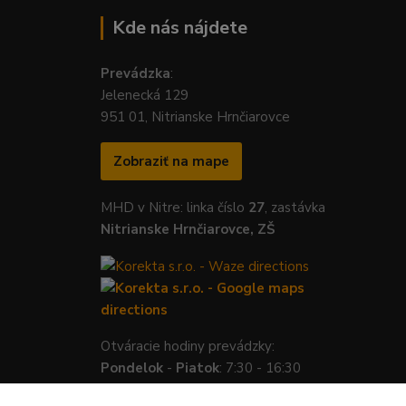
Kde nás nájdete
Prevádzka
:
Jelenecká 129
951 01, Nitrianske Hrnčiarovce
Zobraziť na mape
MHD v Nitre: linka číslo
27
, zastávka
Nitrianske Hrnčiarovce, ZŠ
Otváracie hodiny prevádzky:
Pondelok
-
Piatok
: 7:30 - 16:30