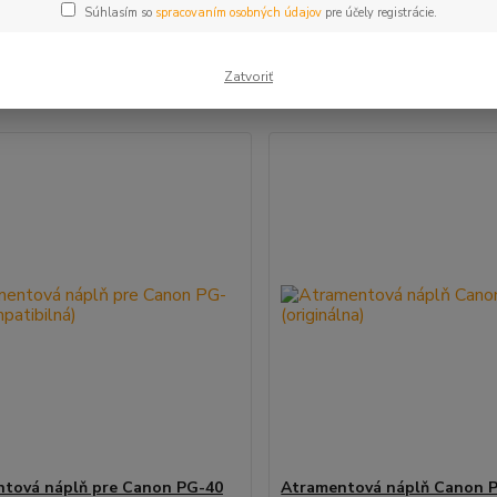
Súhlasím so
spracovaním osobných údajov
pre účely registrácie.
šie
Najlacnejšie
Najdrahšie
Zatvoriť
m 1-3 z 3
tová náplň pre Canon PG-40
Atramentová náplň Canon 