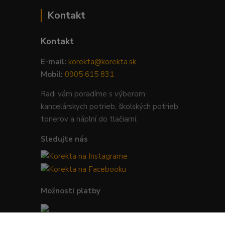
Kontakt
Kontakt
E-mail:
korekta@korekta.sk
Mobil:
0905 615 831
Radi vám poradíme s výberom
kancelárskych potrieb, školských potrieb,
tonerov a náplní do tlačiarní.
Sledujte nás
Možnosti platby