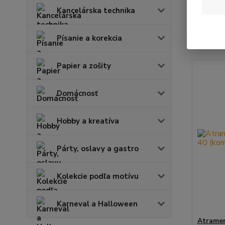
Kancelárska technika
Najnov
Písanie a korekcia
Zobrazuje
Papier a zošity
Domácnosť
Hobby a kreatíva
Párty, oslavy a gastro
Kolekcie podľa motívu
Karneval a Halloween
Atramen