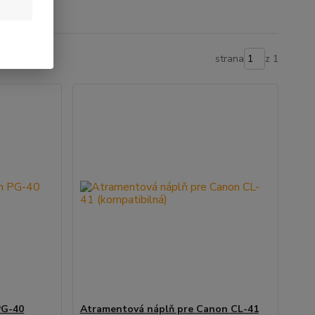
strana
z 1
PG-40
Atramentová náplň pre Canon CL-41