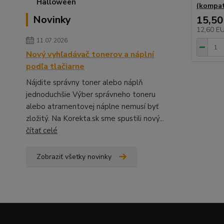
(kompat
Novinky
15,50
12,60 E
11.07.2026
Nový vyhľadávač tonerov a náplní
podľa tlačiarne
Nájdite správny toner alebo náplň
jednoduchšie Výber správneho toneru
alebo atramentovej náplne nemusí byť
zložitý. Na Korekta.sk sme spustili nový...
čítať celé
Zobraziť všetky novinky