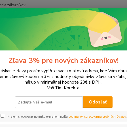
nia zákazníkov
Neviet
Hľadať
+421
onery a náplne do tlačiarní
Canon
MP170
70
Zľava 3% pre nových zákazníkov!
 získanie zľavy prosím vyplňte svoju mailovú adresu, kde Vám obr
leme zľavový kupón na 3% z hodnoty objednávky. Zľava sa vzťahuj
EUR
Od
nákup v minimálnej hodnote 20€ s DPH.
Váš Tím Korekta.
Odoslať
Upresniť parametr
Prajem si odoberať novinky e-mailom podľa
podmienok spracovania osobných údajov
.