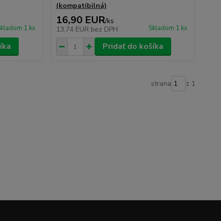
(kompatibilná)
16,90 EUR
/
ks
kladom 1 ks
Skladom 1 ks
13,74 EUR
bez DPH
íka
Pridať do košíka
strana
z 1