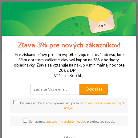
0
ks
EUR
+421 905 615 831
za
0,00 EUR
Menu
Hľadať
Zľava 3% pre nových zákazníkov!
Pre získanie zľavy prosím vyplňte svoju mailovú adresu, kde
Úvod
Tonery a náplne do tlačiarní
SAMSUNG
CLX-6260ND
Vám obratom zašleme zľavový kupón na 3% z hodnoty
objednávky. Zľava sa vzťahuje na nákup v minimálnej hodnote
CLX-6260ND
20€ s DPH.
Váš Tím Korekta.
Upresniť parametre
Odoslať
Prajem si odoberať novinky e-mailom podľa
podmienok spracovania osobných
Najnovšie
Najlacnejšie
Najdrahšie
údajov
.
Zobrazujem 1-4 z 4
Súhlasím so
spracovaním osobných údajov
pre účely registrácie.
strana
z 1
Zatvoriť