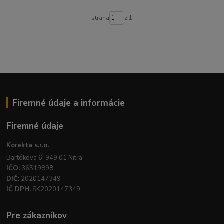
strana
z 1
Firemné údaje a informácie
Firemné údaje
Korekta s.r.o.
Bartókova 6, 949 01 Nitra
IČO:
36519898
DIČ:
2020147349
IČ DPH:
SK2020147349
Pre zákazníkov