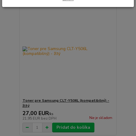
Toner pre Samsung CLT-Y506L (kompatibilný) -
žltý
27,00 EUR
/
ks
Nie je skladom
21,95 EUR
bez DPH
Pridať do košíka