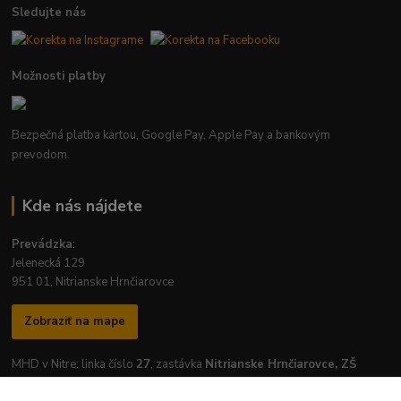
Sledujte nás
Možnosti platby
Bezpečná platba kartou, Google Pay, Apple Pay a bankovým
prevodom.
Kde nás nájdete
Prevádzka
:
Jelenecká 129
951 01, Nitrianske Hrnčiarovce
Zobraziť na mape
MHD v Nitre: linka číslo
27
, zastávka
Nitrianske Hrnčiarovce, ZŠ