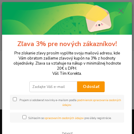
0
ks
EUR
+421 905 615 831
za
0,00 EUR
Menu
Hľadať
Zľava 3% pre nových zákazníkov!
Pre získanie zľavy prosím vyplňte svoju mailovú adresu, kde
Úvod
Tonery a náplne do tlačiarní
Panasonic
KX-FPC185
Vám obratom zašleme zľavový kupón na 3% z hodnoty
objednávky. Zľava sa vzťahuje na nákup v minimálnej hodnote
KX-FPC185
20€ s DPH.
Váš Tím Korekta.
V tejto kategórii nebol nájdený žiadny tovar.
Odoslať
Prajem si odoberať novinky e-mailom podľa
podmienok spracovania osobných
údajov
.
Súhlasím so
spracovaním osobných údajov
pre účely registrácie.
Firemné údaje a informácie
Zatvoriť