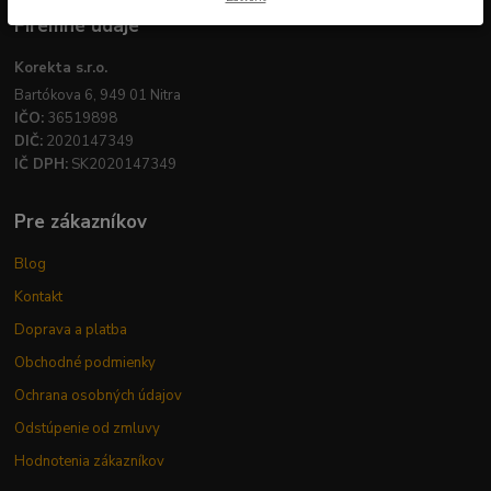
Firemné údaje
Korekta s.r.o.
Bartókova 6, 949 01 Nitra
IČO:
36519898
DIČ:
2020147349
IČ DPH:
SK2020147349
Pre zákazníkov
Blog
Kontakt
Doprava a platba
Obchodné podmienky
Ochrana osobných údajov
Odstúpenie od zmluvy
Hodnotenia zákazníkov