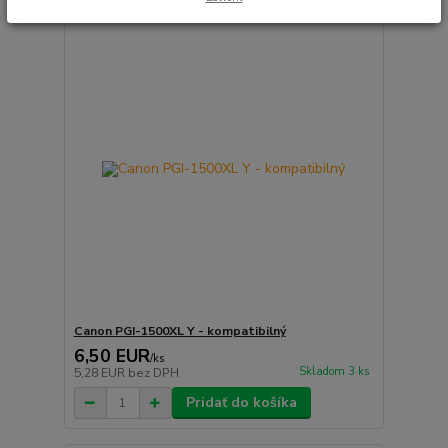
Canon PGI-1500XL Y - kompatibilný
6,50 EUR
/
ks
Skladom 3 ks
5,28 EUR
bez DPH
Pridať do košíka