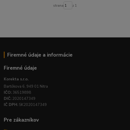
strana
z 1
Firemné údaje a informácie
Firemné údaje
Korekta s.r.o.
Bartókova 6, 949 01 Nitra
IČO:
36519898
DIČ:
2020147349
IČ DPH:
SK2020147349
Pre zákazníkov