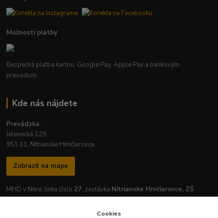
Možnosti platby
Bezpečná platba kartou, Google Pay, Apple Pay a bankovým
prevodom.
Kde nás nájdete
Prevádzka
:
Jelenecká 129
951 01, Nitrianske Hrnčiarovce
Zobraziť na mape
MHD v Nitre: linka číslo
27
, zastávka
Nitrianske Hrnčiarovce, ZŠ
Cookies