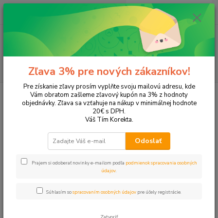
0
ks
+421 905 615 831
za
0,00 EUR
Menu
Hľadať
Zľava 3% pre nových zákazníkov!
Pre získanie zľavy prosím vyplňte svoju mailovú adresu, kde
Úvod
Tonery a náplne do tlačiarní
Canon
Maxify MB 2350
Vám obratom zašleme zľavový kupón na 3% z hodnoty
objednávky. Zľava sa vzťahuje na nákup v minimálnej hodnote
Maxify MB 2350
20€ s DPH.
Váš Tím Korekta.
Upresniť parametre
Odoslať
Prajem si odoberať novinky e-mailom podľa
podmienok spracovania osobných
Najnovšie
Najlacnejšie
Najdrahšie
údajov
.
Zobrazujem 1-5 z 5
Súhlasím so
spracovaním osobných údajov
pre účely registrácie.
strana
z 1
Zatvoriť