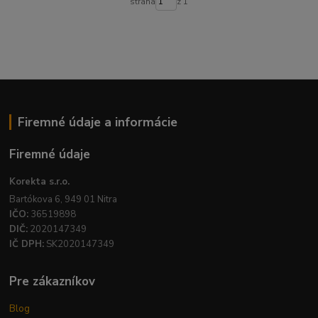
strana
z 1
Firemné údaje a informácie
Firemné údaje
Korekta s.r.o.
Bartókova 6, 949 01 Nitra
IČO:
36519898
DIČ:
2020147349
IČ DPH:
SK2020147349
Pre zákazníkov
Blog