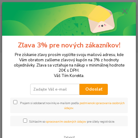
0
ks
EUR
+421 905 615 831
za
0,00 EUR
Menu
Hľadať
Zľava 3% pre nových zákazníkov!
Pre získanie zľavy prosím vyplňte svoju mailovú adresu, kde
Úvod
Tonery a náplne do tlačiarní
EPSON
Stylus Office BX625WD
Vám obratom zašleme zľavový kupón na 3% z hodnoty
objednávky. Zľava sa vzťahuje na nákup v minimálnej hodnote
Stylus Office BX625WD
20€ s DPH.
Váš Tím Korekta.
Upresniť parametre
Odoslať
Prajem si odoberať novinky e-mailom podľa
podmienok spracovania osobných
Najnovšie
Najlacnejšie
Najdrahšie
údajov
.
Zobrazujem 1-5 z 5
Súhlasím so
spracovaním osobných údajov
pre účely registrácie.
strana
z 1
Zatvoriť