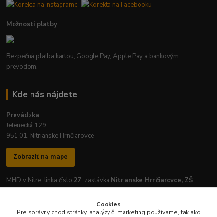
Možnosti platby
Bezpečná platba kartou, Google Pay, Apple Pay a bankovým
prevodom.
Kde nás nájdete
Prevádzka
:
Jelenecká 129
951 01, Nitrianske Hrnčiarovce
Zobraziť na mape
MHD v Nitre: linka číslo
27
, zastávka
Nitrianske Hrnčiarovce, ZŠ
Cookies
Pre správny chod stránky, analýzy či marketing používame, tak ako