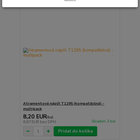
Atramentová náplň T1295 (kompatibilná) -
multipack
8,20 EUR
/
bal
Skladom 3 bal
6,67 EUR
bez DPH
Pridať do košíka