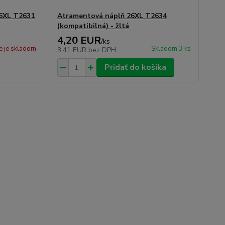
6XL T2631
Atramentová náplň 26XL T2634
(kompatibilná) - žltá
4,20 EUR
/
ks
e je skladom
Skladom 3 ks
3,41 EUR
bez DPH
Pridať do košíka