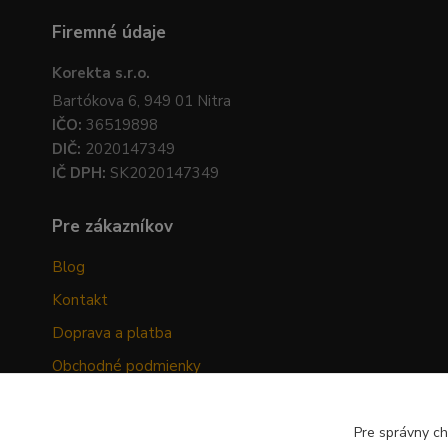
Firemné údaje
Korekta s.r.o.
Bartókova 6, 949 01 Nitra
IČO:
36519898
DIČ:
2020147349
IČ DPH:
SK2020147349
Pre zákazníkov
Blog
Kontakt
Doprava a platba
Obchodné podmienky
Ochrana osobných údajov
Odstúpenie od zmluvy
Pre správny ch