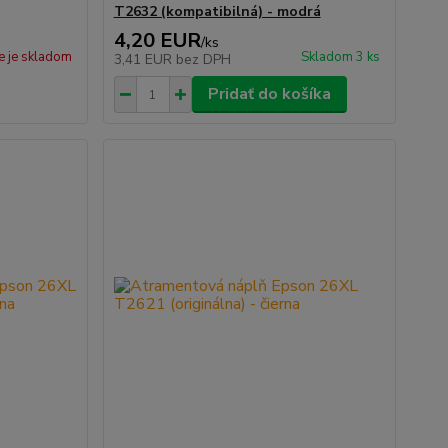
T2632 (kompatibilná) - modrá
4,20 EUR
/
ks
e je skladom
Skladom 3 ks
3,41 EUR
bez DPH
Pridať do košíka