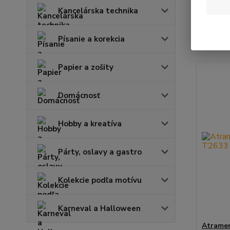
Kancelárska technika
Najnov
Písanie a korekcia
Zobrazuje
Papier a zošity
Domácnosť
Hobby a kreatíva
Párty, oslavy a gastro
Kolekcie podľa motívu
Karneval a Halloween
Atramen