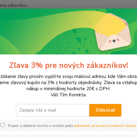
nia zákazníkov
Neviet
Hľadať
+421
onery a náplne do tlačiarní
EPSON
Expression Premium XP-800
ession Premium XP-800
Zľava 3% pre nových zákazníkov!
 získanie zľavy prosím vyplňte svoju mailovú adresu, kde Vám obr
leme zľavový kupón na 3% z hodnoty objednávky. Zľava sa vzťahuj
EUR
Od
nákup v minimálnej hodnote 20€ s DPH.
Váš Tím Korekta.
Odoslať
Upresniť parametr
Prajem si odoberať novinky e-mailom podľa
podmienok spracovania osobných údajov
.