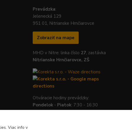
Prevádzka
:
Jelenecká 129
951 01, Nitrianske Hrnčiarovce
Zobraziť na mape
MHD v Nitre: linka číslo
27
, zastávka
Nitrianske Hrnčiarovce, ZŠ
Otváracie hodiny prevádzky:
Pondelok
-
Piatok
: 7:30 - 16:30
es. Viac info v