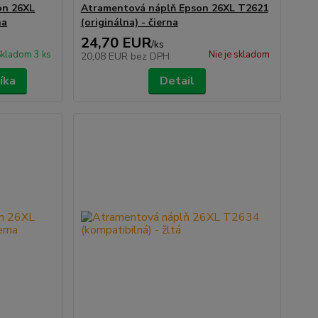
on 26XL
Atramentová náplň Epson 26XL T2621
na
(originálna) - čierna
24,70 EUR
/
ks
kladom 3 ks
Nie je skladom
20,08 EUR
bez DPH
íka
Detail