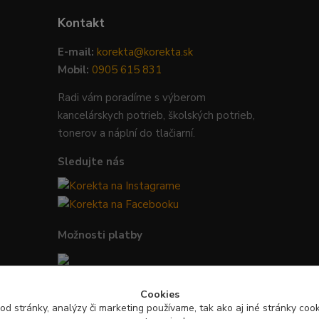
Kontakt
E-mail:
korekta@korekta.sk
Mobil:
0905 615 831
Radi vám poradíme s výberom
kancelárskych potrieb, školských potrieb,
tonerov a náplní do tlačiarní.
Sledujte nás
Možnosti platby
Bezpečná platba kartou, Google Pay,
Cookies
Apple Pay a bankovým prevodom.
od stránky, analýzy či marketing používame, tak ako aj iné stránky cooki