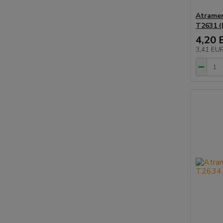
Atramen
T2631 (
4,20 
3,41 EU