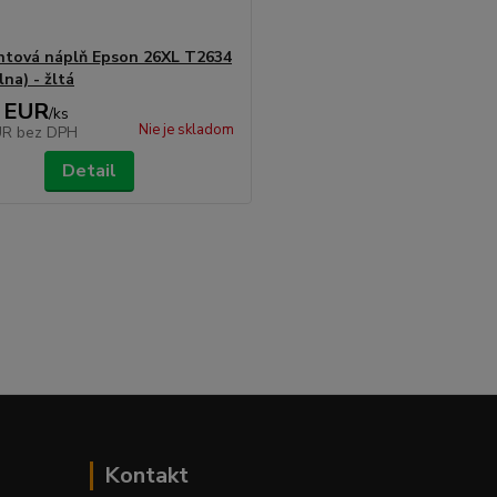
tová náplň Epson 26XL T2634
lna) - žltá
 EUR
/
ks
Nie je skladom
UR
bez DPH
Detail
Kontakt