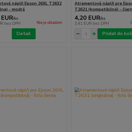
tová náplň Epson 26XL T2632
Atramentová náplň pre Eps
álna) - modrá
T2621 (kompatibilná) - čier
 EUR
4,20 EUR
/
ks
/
ks
Nie je skladom
S
UR
bez DPH
3,41 EUR
bez DPH
Detail
Pridať do koš