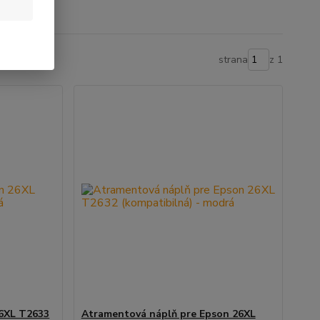
strana
z 1
6XL T2633
Atramentová náplň pre Epson 26XL