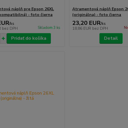
tová náplň pre Epson 26XL
Atramentová náplň Epson 2
kompatibilná) - foto čierna
(originálna) - foto čierna
EUR
23,20 EUR
/
ks
/
ks
Skladom 3 ks
Ni
R
bez DPH
18,86 EUR
bez DPH
Pridať do košíka
Detail