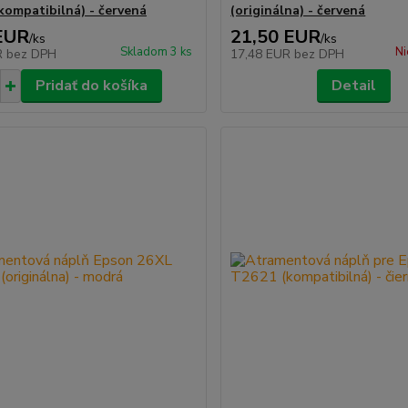
kompatibilná) - červená
(originálna) - červená
EUR
21,50 EUR
/
ks
/
ks
Skladom 3 ks
Ni
R
bez DPH
17,48 EUR
bez DPH
Pridať do košíka
Detail