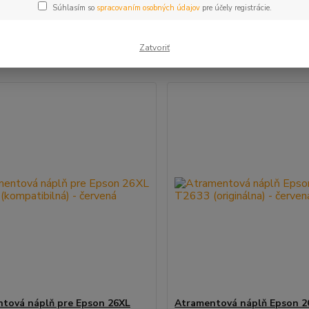
Súhlasím so
spracovaním osobných údajov
pre účely registrácie.
šie
Najlacnejšie
Najdrahšie
Zatvoriť
m 1-10 z 10
tová náplň pre Epson 26XL
Atramentová náplň Epson 2