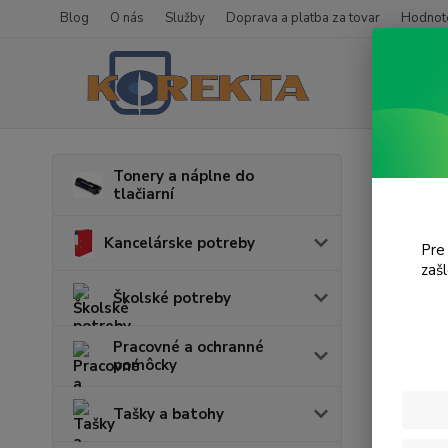
Blog
O nás
Služby
Doprava a platba za tovar
Hodnote
Úvod
T
Tonery a náplne do
tlačiarní
Expr
Kancelárske potreby
Pre
zaš
Cena:
Školské potreby
Pracovné a ochranné
pomôcky
Tašky a batohy