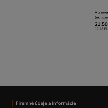
Atramen
(originá
21,50
17,48 E
Firemné údaje a informácie