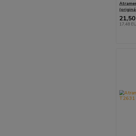
Atramen
(origin
21,50
17,48 E