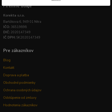
Firemné údaje
Korekta s.r.o.
Bartókova 6, 949 01 Nitra
IČO:
36519898
DIČ:
2020147349
IČ DPH:
SK2020147349
Pre zákazníkov
Blog
Kontakt
Doprava a platba
Obchodné podmienky
Ochrana osobných údajov
Odstúpenie od zmluvy
Hodnotenia zákazníkov