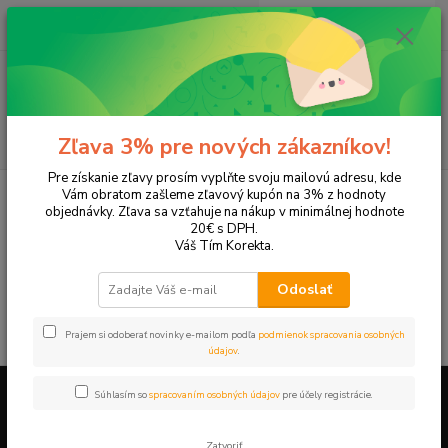
0
ks
EUR
+421 905 615 831
za
0,00 EUR
Menu
Hľadať
Zľava 3% pre nových zákazníkov!
Pre získanie zľavy prosím vyplňte svoju mailovú adresu, kde
Úvod
Tonery a náplne do tlačiarní
SAMSUNG
ML-1750
Vám obratom zašleme zľavový kupón na 3% z hodnoty
objednávky. Zľava sa vzťahuje na nákup v minimálnej hodnote
ML-1750
20€ s DPH.
Váš Tím Korekta.
V tejto kategórii nebol nájdený žiadny tovar.
Odoslať
Prajem si odoberať novinky e-mailom podľa
podmienok spracovania osobných
údajov
.
Súhlasím so
spracovaním osobných údajov
pre účely registrácie.
Firemné údaje a informácie
Zatvoriť