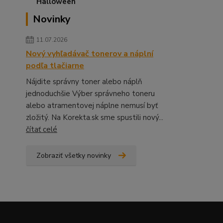
Novinky
11.07.2026
Nový vyhľadávač tonerov a náplní
podľa tlačiarne
Nájdite správny toner alebo náplň
jednoduchšie Výber správneho toneru
alebo atramentovej náplne nemusí byť
zložitý. Na Korekta.sk sme spustili nový...
čítať celé
Zobraziť všetky novinky