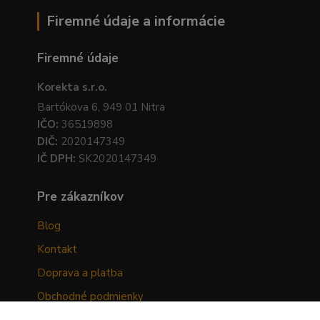
Firemné údaje a informácie
Firemné údaje
Korekta s.r.o.
Bartókova 6, 949 01 Nitra
IČO:
36519898
DIČ:
2020147349
IČ DPH:
SK2020147349
Pre zákazníkov
Blog
Kontakt
Doprava a platba
Obchodné podmienky