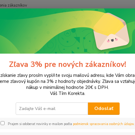
nia zákazníkov
Neviet
Hľadať
+421
onery a náplne do tlačiarní
LEXMARK
X5250
50
Zľava 3% pre nových zákazníkov!
 získanie zľavy prosím vyplňte svoju mailovú adresu, kde Vám obr
ategórii nebol nájdený žiadny tovar.
leme zľavový kupón na 3% z hodnoty objednávky. Zľava sa vzťahuj
nákup v minimálnej hodnote 20€ s DPH.
Váš Tím Korekta.
Odoslať
Prajem si odoberať novinky e-mailom podľa
podmienok spracovania osobných údajov
.