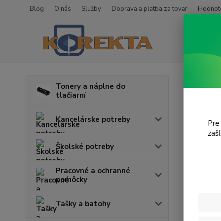
Blog
O nás
Služby
Doprava a platba za tovar
Hodnote
Úvod
T
Tonery a náplne do
tlačiarní
X52
Kancelárske potreby
Pre
V tejto k
zaš
Školské potreby
Pracovné a ochranné
pomôcky
Tašky a batohy