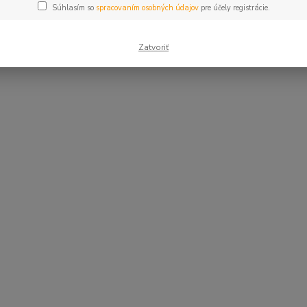
Súhlasím so
spracovaním osobných údajov
pre účely registrácie.
Zatvoriť