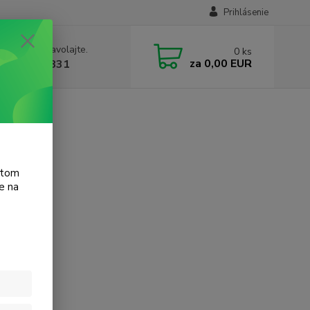
Prihlásenie
e si rady? Zavolajte.
0
ks
za
0,00 EUR
 905 615 831
atom
e na