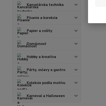
Kancelárska technika
Písanie a korekcia
Papier a zošity
Domácnosť
Hobby a kreatíva
Párty, oslavy a gastro
Kolekcie podľa motívu
Karneval a Halloween