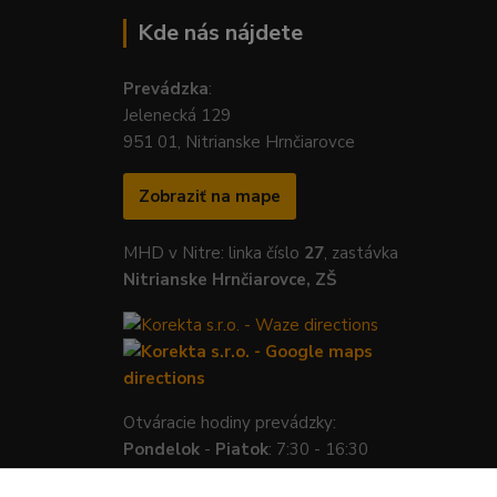
Kde nás nájdete
Prevádzka
:
Jelenecká 129
951 01, Nitrianske Hrnčiarovce
Zobraziť na mape
MHD v Nitre: linka číslo
27
, zastávka
Nitrianske Hrnčiarovce, ZŠ
Otváracie hodiny prevádzky:
Pondelok
-
Piatok
: 7:30 - 16:30