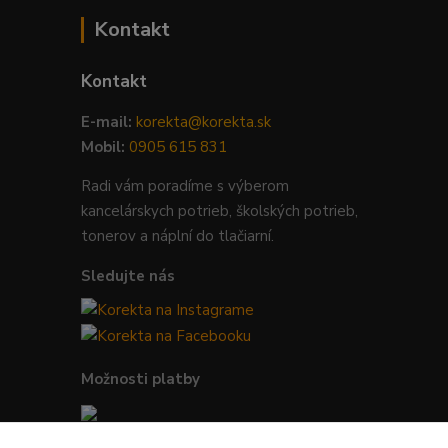
Kontakt
Kontakt
E-mail:
korekta@korekta.sk
Mobil:
0905 615 831
Radi vám poradíme s výberom
kancelárskych potrieb, školských potrieb,
tonerov a náplní do tlačiarní.
Sledujte nás
Možnosti platby