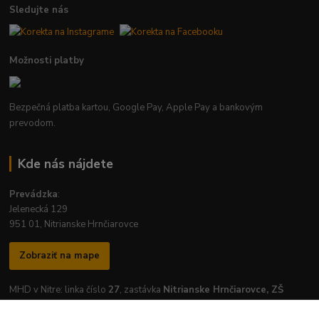
Sledujte nás
Možnosti platby
Bezpečná platba kartou, Google Pay, Apple Pay a bankovým
prevodom.
Kde nás nájdete
Prevádzka
:
Jelenecká 129
951 01, Nitrianske Hrnčiarovce
Zobraziť na mape
MHD v Nitre: linka číslo
27
, zastávka
Nitrianske Hrnčiarovce, ZŠ