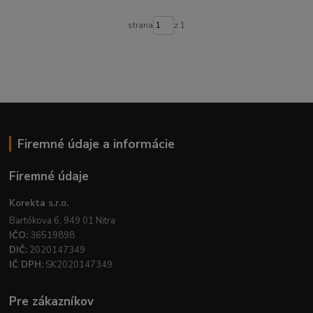
strana
z 1
Firemné údaje a informácie
Firemné údaje
Korekta s.r.o.
Bartókova 6, 949 01 Nitra
IČO:
36519898
DIČ:
2020147349
IČ DPH:
SK2020147349
Pre zákazníkov