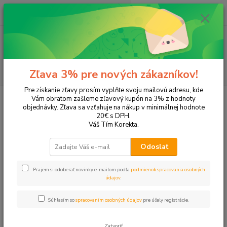
0
ks
EUR
+421 905 615 831
za
0,00 EUR
Menu
Hľadať
Zľava 3% pre nových zákazníkov!
Pre získanie zľavy prosím vyplňte svoju mailovú adresu, kde
Úvod
Tonery a náplne do tlačiarní
EPSON
L455
Vám obratom zašleme zľavový kupón na 3% z hodnoty
objednávky. Zľava sa vzťahuje na nákup v minimálnej hodnote
L455
20€ s DPH.
Váš Tím Korekta.
Upresniť parametre
Odoslať
Prajem si odoberať novinky e-mailom podľa
podmienok spracovania osobných
Najnovšie
Najlacnejšie
Najdrahšie
údajov
.
Zobrazujem 1-4 z 4
Súhlasím so
spracovaním osobných údajov
pre účely registrácie.
strana
z 1
Zatvoriť