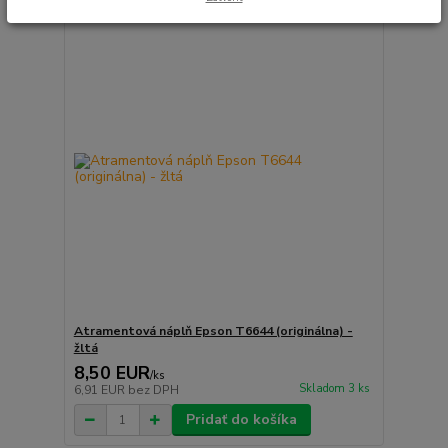
Atramentová náplň Epson T6644 (originálna) -
žltá
8,50 EUR
/
ks
Skladom 3 ks
6,91 EUR
bez DPH
Pridať do košíka