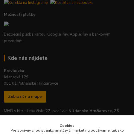
Možnosti platby
Bezpečná platba kartou, Google Pay, Apple Pay a bankovým
prevodom.
Kde nás nájdete
Prevádzka
:
Jelenecká 129
951 01, Nitrianske Hrnčiarovce
Zobraziť na mape
MHD v Nitre: linka číslo
27
, zastávka
Nitrianske Hrnčiarovce, ZŠ
Cookies
Pre správny chod stránky, analýzy či marketing používame, tak ako