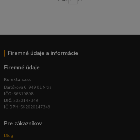
strana
z 1
Firemné údaje a informácie
Firemné údaje
Korekta s.r.o.
Bartókova 6, 949 01 Nitra
IČO:
36519898
DIČ:
2020147349
IČ DPH:
SK2020147349
Pre zákazníkov
Blog