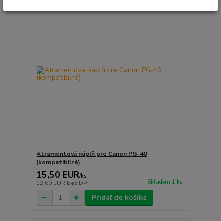
Atramentová náplň pre Canon PG-40
(kompatibilná)
15,50 EUR
/
ks
Skladom 1 ks
12,60 EUR
bez DPH
Pridať do košíka