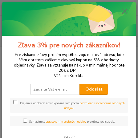
0
ks
EUR
+421 905 615 831
za
0,00 EUR
Menu
Hľadať
Zľava 3% pre nových zákazníkov!
Úvod
Tonery a náplne do tlačiarní
Canon
MP470
Pre získanie zľavy prosím vyplňte svoju mailovú adresu, kde
Vám obratom zašleme zľavový kupón na 3% z hodnoty
MP470
objednávky. Zľava sa vzťahuje na nákup v minimálnej hodnote
20€ s DPH.
Váš Tím Korekta.
Upresniť parametre
Odoslať
Najnovšie
Najlacnejšie
Najdrahšie
Prajem si odoberať novinky e-mailom podľa
podmienok spracovania osobných
údajov
.
Zobrazujem 1-3 z 3
Súhlasím so
spracovaním osobných údajov
pre účely registrácie.
strana
z 1
Zatvoriť