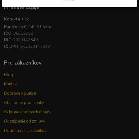
Firemné údaje
Korekta s.r.o.
Bartókova 6, 949 01 Nitra
IČO:
36519898
DIČ:
2020147349
IČ DPH:
SK2020147349
Pre zákazníkov
Blog
Kontakt
Doprava a platba
Obchodné podmienky
Ochrana osobných údajov
Odstúpenie od zmluvy
Hodnotenia zákazníkov