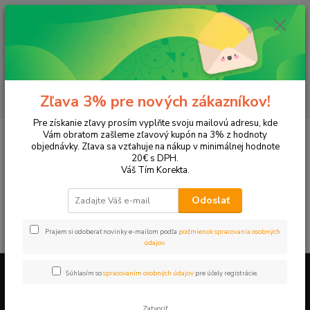
0
ks
EUR
+421 905 615 831
za
0,00 EUR
Menu
Hľadať
Zľava 3% pre nových zákazníkov!
Pre získanie zľavy prosím vyplňte svoju mailovú adresu, kde
Úvod
Tonery a náplne do tlačiarní
Canon
NP 6028
Vám obratom zašleme zľavový kupón na 3% z hodnoty
objednávky. Zľava sa vzťahuje na nákup v minimálnej hodnote
NP 6028
20€ s DPH.
Váš Tím Korekta.
V tejto kategórii nebol nájdený žiadny tovar.
Odoslať
Prajem si odoberať novinky e-mailom podľa
podmienok spracovania osobných
údajov
.
Súhlasím so
spracovaním osobných údajov
pre účely registrácie.
Firemné údaje a informácie
Zatvoriť