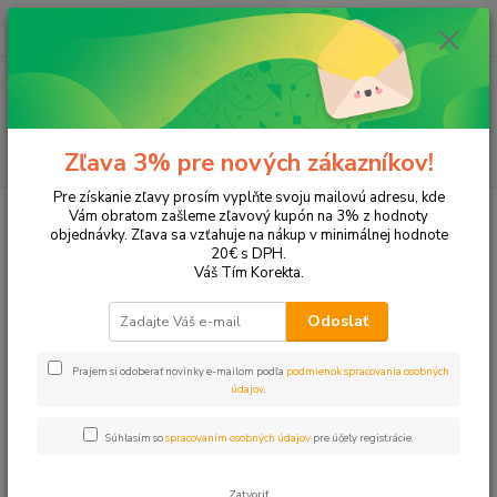
0
ks
+421 905 615 831
za
0,00 EUR
Menu
Hľadať
Zľava 3% pre nových zákazníkov!
Pre získanie zľavy prosím vyplňte svoju mailovú adresu, kde
Úvod
Tonery a náplne do tlačiarní
Brother
DCP-J152W
Vám obratom zašleme zľavový kupón na 3% z hodnoty
objednávky. Zľava sa vzťahuje na nákup v minimálnej hodnote
DCP-J152W
20€ s DPH.
Váš Tím Korekta.
Upresniť parametre
Odoslať
Prajem si odoberať novinky e-mailom podľa
podmienok spracovania osobných
Najnovšie
Najlacnejšie
Najdrahšie
údajov
.
Zobrazujem 1-4 z 4
Súhlasím so
spracovaním osobných údajov
pre účely registrácie.
strana
z 1
Zatvoriť