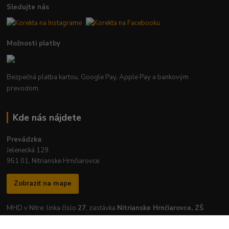
Sledujte nás
Možnosti platby
Bezpečná platba kartou, Google Pay, Apple Pay a bankovým
prevodom.
Kde nás nájdete
Prevádzka
:
Jelenecká 129
951 01, Nitrianske Hrnčiarovce
Zobraziť na mape
MHD v Nitre: linka číslo
27
, zastávka
Nitrianske Hrnčiarovce, ZŠ