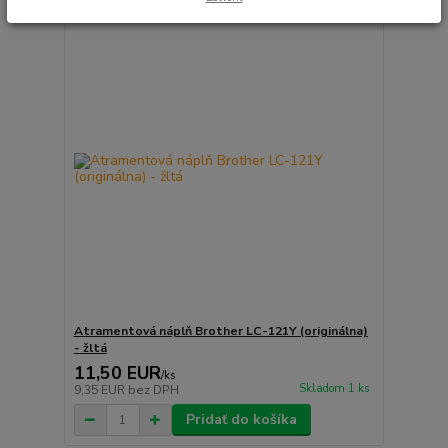
Atramentová náplň Brother LC-121Y (originálna)
- žltá
11,50 EUR
/
ks
Skladom 1 ks
9,35 EUR
bez DPH
Pridať do košíka