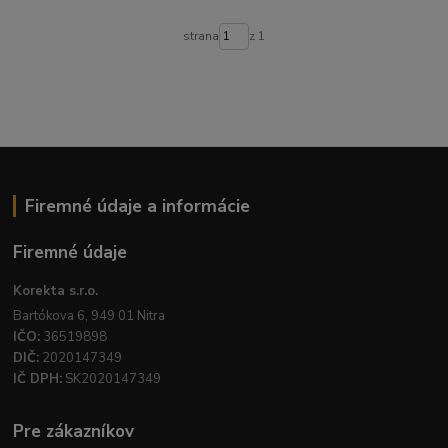
strana
z 1
Firemné údaje a informácie
Firemné údaje
Korekta s.r.o.
Bartókova 6, 949 01 Nitra
IČO:
36519898
DIČ:
2020147349
IČ DPH:
SK2020147349
Pre zákazníkov