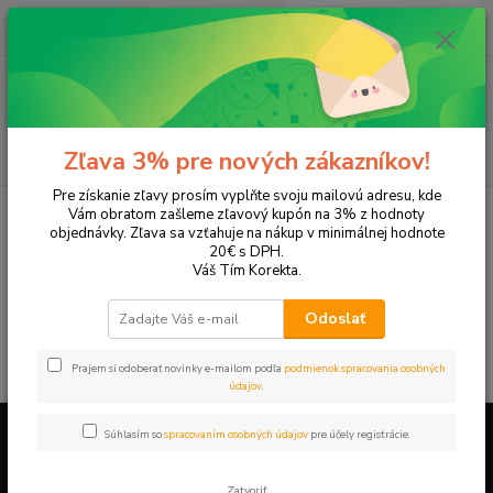
0
ks
EUR
+421 905 615 831
za
0,00 EUR
Menu
Hľadať
Zľava 3% pre nových zákazníkov!
Pre získanie zľavy prosím vyplňte svoju mailovú adresu, kde
Úvod
Tonery a náplne do tlačiarní
Konica Minolta
Di1610
Vám obratom zašleme zľavový kupón na 3% z hodnoty
objednávky. Zľava sa vzťahuje na nákup v minimálnej hodnote
Di1610
20€ s DPH.
Váš Tím Korekta.
V tejto kategórii nebol nájdený žiadny tovar.
Odoslať
Prajem si odoberať novinky e-mailom podľa
podmienok spracovania osobných
údajov
.
Súhlasím so
spracovaním osobných údajov
pre účely registrácie.
Firemné údaje a informácie
Zatvoriť