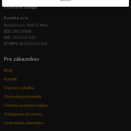
Firemné údaje
Korekta s.r.o.
Bartókova 6, 949 01 Nitra
IČO:
36519898
DIČ:
2020147349
IČ DPH:
SK2020147349
Pre zákazníkov
Blog
Kontakt
Doprava a platba
Obchodné podmienky
Ochrana osobných údajov
Odstúpenie od zmluvy
Hodnotenia zákazníkov