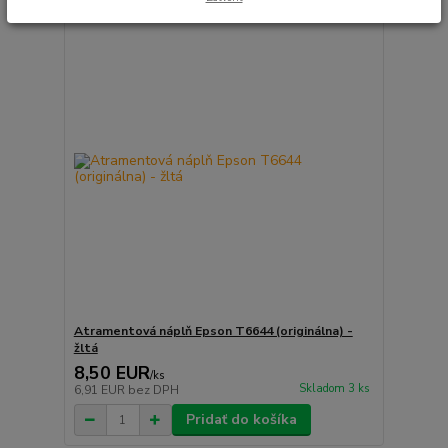
Atramentová náplň Epson T6644 (originálna) -
žltá
8,50 EUR
/
ks
Skladom 3 ks
6,91 EUR
bez DPH
Pridať do košíka