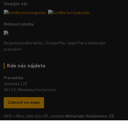
Sledujte nás
Možnosti platby
Bezpečná platba kartou, Google Pay, Apple Pay a bankovým
prevodom.
Kde nás nájdete
Prevádzka
:
Jelenecká 129
951 01, Nitrianske Hrnčiarovce
Zobraziť na mape
MHD v Nitre: linka číslo
27
, zastávka
Nitrianske Hrnčiarovce, ZŠ