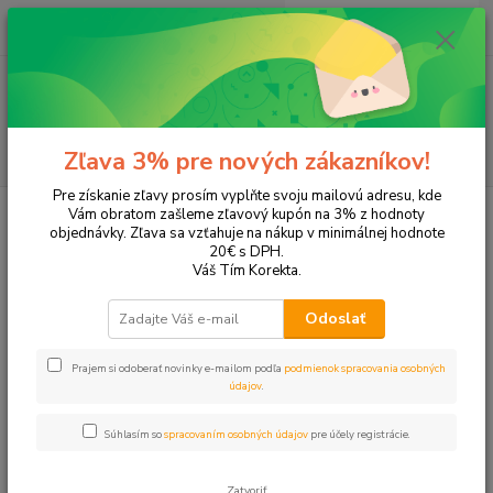
0
ks
EUR
+421 905 615 831
za
0,00 EUR
Menu
Hľadať
Zľava 3% pre nových zákazníkov!
Pre získanie zľavy prosím vyplňte svoju mailovú adresu, kde
Úvod
Tonery a náplne do tlačiarní
EPSON
L362
Vám obratom zašleme zľavový kupón na 3% z hodnoty
objednávky. Zľava sa vzťahuje na nákup v minimálnej hodnote
L362
20€ s DPH.
Váš Tím Korekta.
Upresniť parametre
Odoslať
Prajem si odoberať novinky e-mailom podľa
podmienok spracovania osobných
Najnovšie
Najlacnejšie
Najdrahšie
údajov
.
Zobrazujem 1-4 z 4
Súhlasím so
spracovaním osobných údajov
pre účely registrácie.
strana
z 1
Zatvoriť