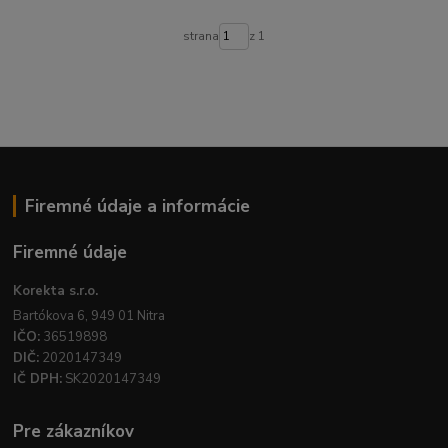
strana
z 1
Firemné údaje a informácie
Firemné údaje
Korekta s.r.o.
Bartókova 6, 949 01 Nitra
IČO:
36519898
DIČ:
2020147349
IČ DPH:
SK2020147349
Pre zákazníkov