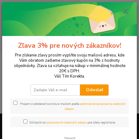
0
ks
EUR
+421 905 615 831
za
0,00 EUR
Menu
Hľadať
Zľava 3% pre nových zákazníkov!
Pre získanie zľavy prosím vyplňte svoju mailovú adresu, kde
Úvod
Tonery a náplne do tlačiarní
LEXMARK
Z23
Vám obratom zašleme zľavový kupón na 3% z hodnoty
objednávky. Zľava sa vzťahuje na nákup v minimálnej hodnote
Z23
20€ s DPH.
Váš Tím Korekta.
V tejto kategórii nebol nájdený žiadny tovar.
Odoslať
Prajem si odoberať novinky e-mailom podľa
podmienok spracovania osobných
údajov
.
Súhlasím so
spracovaním osobných údajov
pre účely registrácie.
Firemné údaje a informácie
Zatvoriť