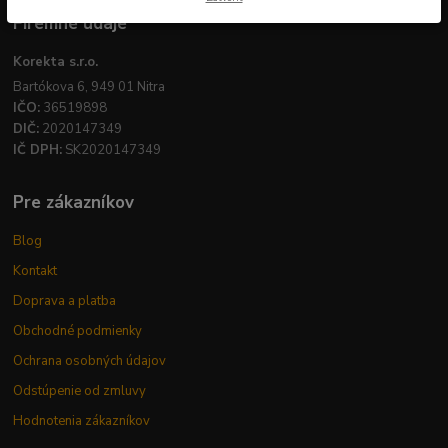
Firemné údaje
Korekta s.r.o.
Bartókova 6, 949 01 Nitra
IČO:
36519898
DIČ:
2020147349
IČ DPH:
SK2020147349
Pre zákazníkov
Blog
Kontakt
Doprava a platba
Obchodné podmienky
Ochrana osobných údajov
Odstúpenie od zmluvy
Hodnotenia zákazníkov