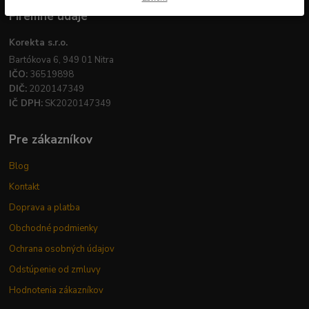
Firemné údaje
Korekta s.r.o.
Bartókova 6, 949 01 Nitra
IČO:
36519898
DIČ:
2020147349
IČ DPH:
SK2020147349
Pre zákazníkov
Blog
Kontakt
Doprava a platba
Obchodné podmienky
Ochrana osobných údajov
Odstúpenie od zmluvy
Hodnotenia zákazníkov