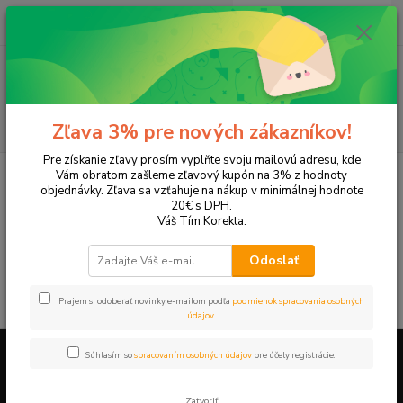
0
ks
EUR
+421 905 615 831
za
0,00 EUR
Menu
Hľadať
Zľava 3% pre nových zákazníkov!
Pre získanie zľavy prosím vyplňte svoju mailovú adresu, kde
Úvod
Tonery a náplne do tlačiarní
SAMSUNG
ML-1510
Vám obratom zašleme zľavový kupón na 3% z hodnoty
objednávky. Zľava sa vzťahuje na nákup v minimálnej hodnote
ML-1510
20€ s DPH.
Váš Tím Korekta.
V tejto kategórii nebol nájdený žiadny tovar.
Odoslať
Prajem si odoberať novinky e-mailom podľa
podmienok spracovania osobných
údajov
.
Súhlasím so
spracovaním osobných údajov
pre účely registrácie.
Firemné údaje a informácie
Zatvoriť