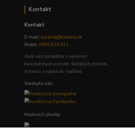
Kontakt
Kontakt
E-mail:
korekta@korekta.sk
Mobil:
0905 615 831
Radi vám poradíme s výberom
kancelárskych potrieb, školských potrieb,
tonerov a náplní do tlačiarní.
Sledujte nás
Možnosti platby