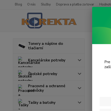
Blog
O nás
Služby
Doprava a platba za tovar
Hodnote
Úvod
T
Tonery a náplne do
tlačiarní
iR 2
Kancelárske potreby
Pre
zaš
Cena:
Školské potreby
Pracovné a ochranné
pomôcky
Tašky a batohy