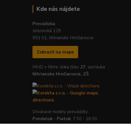
Kde nás nájdete
Prevádzka
:
Jelenecká 129
951 01, Nitrianske Hrnčiarovce
Zobraziť na mape
MHD v Nitre: linka číslo
27
, zastávka
Nitrianske Hrnčiarovce, ZŠ
Otváracie hodiny prevádzky:
Pondelok
-
Piatok
: 7:30 - 16:30