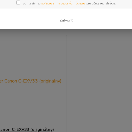
Súhlasím so
spracovaním osobných údajov
pre účely registrácie.
šie
Najlacnejšie
Najdrahšie
Zatvoriť
m 1-1 z 1
anon C-EXV33 (originálny)