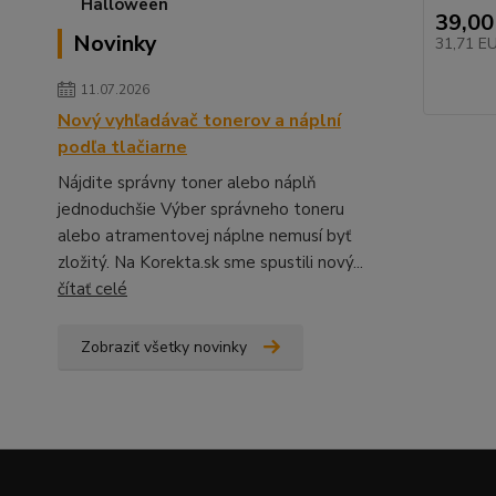
39,00
Novinky
31,71 E
11.07.2026
Nový vyhľadávač tonerov a náplní
podľa tlačiarne
Nájdite správny toner alebo náplň
jednoduchšie Výber správneho toneru
alebo atramentovej náplne nemusí byť
zložitý. Na Korekta.sk sme spustili nový...
čítať celé
Zobraziť všetky novinky