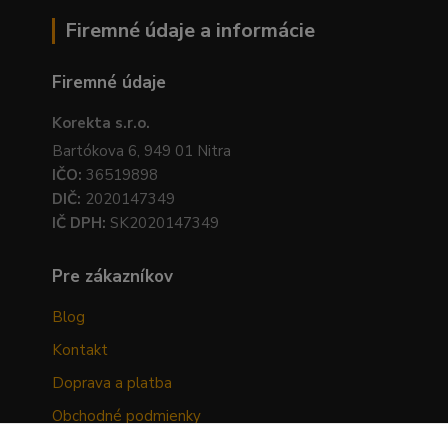
Firemné údaje a informácie
Firemné údaje
Korekta s.r.o.
Bartókova 6, 949 01 Nitra
IČO:
36519898
DIČ:
2020147349
IČ DPH:
SK2020147349
Pre zákazníkov
Blog
Kontakt
Doprava a platba
Obchodné podmienky