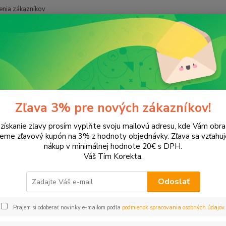
nia zákazníkov
Neviet
Hľadať
+421
onery a náplne do tlačiarní
Canon
iR 2535
535
Zľava 3% pre nových zákazníkov!
 získanie zľavy prosím vyplňte svoju mailovú adresu, kde Vám obr
leme zľavový kupón na 3% z hodnoty objednávky. Zľava sa vzťahuj
EUR
Od
nákup v minimálnej hodnote 20€ s DPH.
Váš Tím Korekta.
Odoslať
Upresniť parametr
Prajem si odoberať novinky e-mailom podľa
podmienok spracovania osobných údajov
.