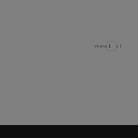
strana
z 1