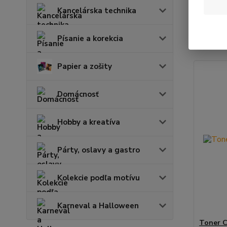
Kancelárska technika
Najnov
Písanie a korekcia
Zobrazuje
Papier a zošity
Domácnosť
Hobby a kreatíva
Párty, oslavy a gastro
Kolekcie podľa motívu
Karneval a Halloween
Toner C