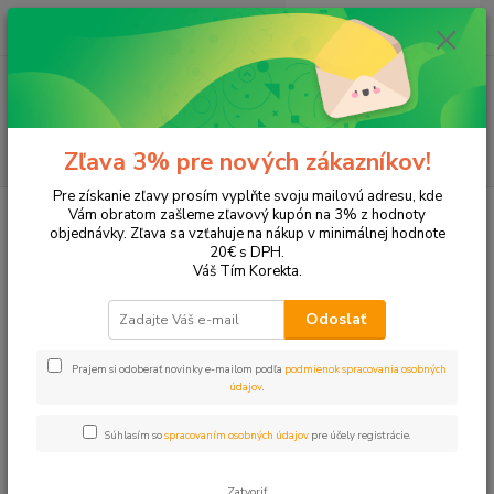
0
ks
EUR
+421 905 615 831
za
0,00 EUR
Menu
Hľadať
Zľava 3% pre nových zákazníkov!
Pre získanie zľavy prosím vyplňte svoju mailovú adresu, kde
Úvod
Tonery a náplne do tlačiarní
Canon
i-Sensys MF630C
Vám obratom zašleme zľavový kupón na 3% z hodnoty
objednávky. Zľava sa vzťahuje na nákup v minimálnej hodnote
i-Sensys MF630C
20€ s DPH.
Váš Tím Korekta.
Upresniť parametre
Odoslať
Prajem si odoberať novinky e-mailom podľa
podmienok spracovania osobných
Najnovšie
Najlacnejšie
Najdrahšie
údajov
.
Zobrazujem 1-4 z 4
Súhlasím so
spracovaním osobných údajov
pre účely registrácie.
strana
z 1
Zatvoriť