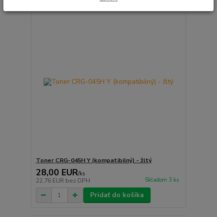
Toner CRG-045H Y (kompatibilný) - žltý
28,00 EUR
/
ks
Skladom 3 ks
22,76 EUR
bez DPH
Pridať do košíka