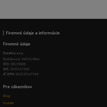
Firemné údaje a informácie
Firemné údaje
Korekta s.r.o.
Bartókova 6, 949 01 Nitra
IČO:
36519898
DIČ:
2020147349
IČ DPH:
SK2020147349
Pre zákazníkov
Blog
Kontakt