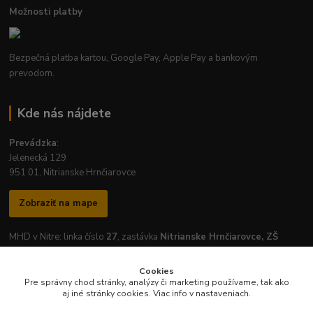
Možnosti platby
Bezpečná platba kartou, Google Pay, Apple Pay a bankovým
prevodom.
Kde nás nájdete
Prevádzka
:
Jelenecká 129
951 01, Nitrianske Hrnčiarovce
Zobraziť na mape
MHD v Nitre: linka číslo
27
, zastávka
Nitrianske Hrnčiarovce, ZŠ
Cookies
Pre správny chod stránky, analýzy či marketing používame, tak ako
aj iné stránky cookies. Viac info v nastaveniach.
Otváracie hodiny prevádzky: