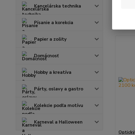
Kancelárska technika
Najnov
Písanie a korekcia
Zobrazuje
Papier a zošity
Domácnosť
Hobby a kreatíva
Párty, oslavy a gastro
Kolekcie podľa motívu
Karneval a Halloween
Optický