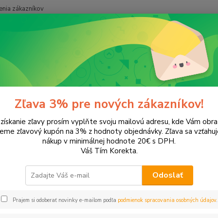
nia zákazníkov
Neviet
Hľadať
+421
onery a náplne do tlačiarní
Brother
HL-2140
2140
Zľava 3% pre nových zákazníkov!
 získanie zľavy prosím vyplňte svoju mailovú adresu, kde Vám obr
leme zľavový kupón na 3% z hodnoty objednávky. Zľava sa vzťahuj
EUR
Od
nákup v minimálnej hodnote 20€ s DPH.
Váš Tím Korekta.
Odoslať
Upresniť parametr
Prajem si odoberať novinky e-mailom podľa
podmienok spracovania osobných údajov
.