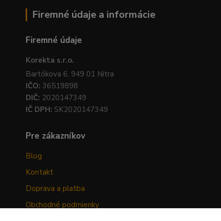
Firemné údaje a informácie
Firemné údaje
Korekta s.r.o.
Bartókova 6, 949 01 Nitra
IČO:
36519898
DIČ:
2020147349
IČ DPH:
SK2020147349
Pre zákazníkov
Blog
Kontakt
Doprava a platba
Obchodné podmienky