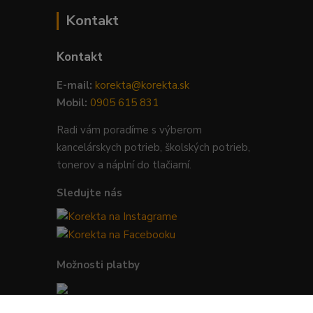
Kontakt
Kontakt
E-mail:
korekta@korekta.sk
Mobil:
0905 615 831
Radi vám poradíme s výberom
kancelárskych potrieb, školských potrieb,
tonerov a náplní do tlačiarní.
Sledujte nás
Možnosti platby