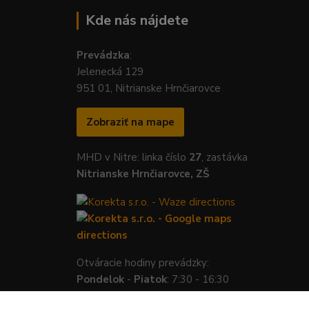
Kde nás nájdete
Prevádzka
:
Jelenecká 129
951 01, Nitrianske Hrnčiarovce
Zobraziť na mape
MHD v Nitre: linka číslo
27
, zastávka
Nitrianske Hrnčiarovce, ZŠ
Otváracie hodiny prevádzky:
Pondelok
-
Piatok
: 7:30 - 16:30