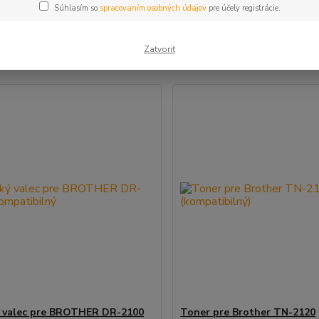
Súhlasím so
spracovaním osobných údajov
pre účely registrácie.
šie
Najlacnejšie
Najdrahšie
Zatvoriť
m 1-2 z 2
 valec pre BROTHER DR-2100
Toner pre Brother TN-2120