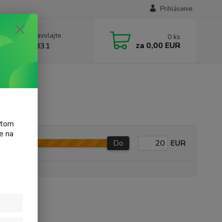
Prihlásenie
e si rady? Zavolajte.
0
ks
za
0,00 EUR
 905 615 831
atom
e na
Do
EUR
e