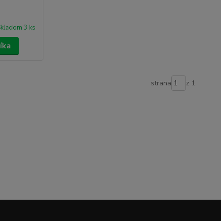
kladom 3 ks
íka
strana
z 1