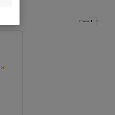
strana
z 1