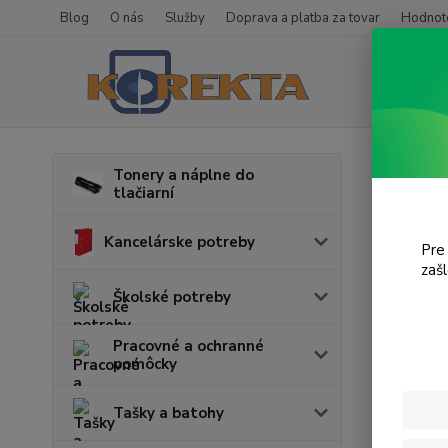
Blog
O nás
Služby
Doprava a platba za tovar
Hodnote
Úvod
T
Tonery a náplne do
tlačiarní
HL-
Kancelárske potreby
Pre
zaš
Cena:
Školské potreby
Pracovné a ochranné
pomôcky
Tašky a batohy