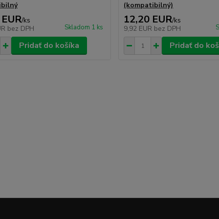
bilný
(kompatibilný)
 EUR
12,20 EUR
/
ks
/
ks
Skladom 1 ks
S
UR
bez DPH
9,92 EUR
bez DPH
Pridať do košíka
Pridať do koš