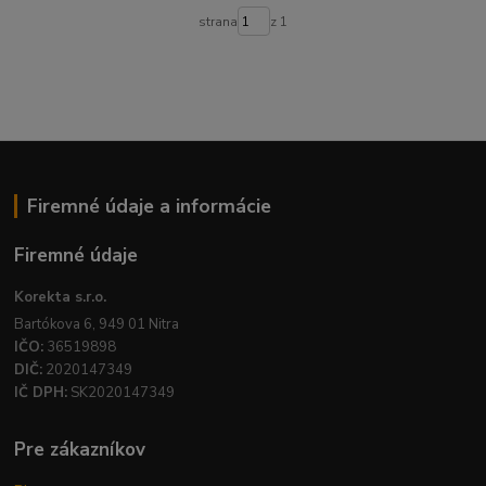
strana
z 1
Firemné údaje a informácie
Firemné údaje
Korekta s.r.o.
Bartókova 6, 949 01 Nitra
IČO:
36519898
DIČ:
2020147349
IČ DPH:
SK2020147349
Pre zákazníkov