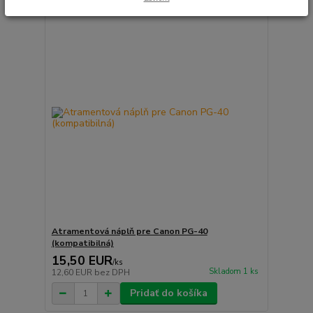
Atramentová náplň pre Canon PG-40
(kompatibilná)
15,50 EUR
/
ks
Skladom 1 ks
12,60 EUR
bez DPH
Pridať do košíka