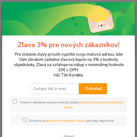
0
ks
+421 905 615 831
za
0,00 EUR
Menu
Hľadať
Zľava 3% pre nových zákazníkov!
Pre získanie zľavy prosím vyplňte svoju mailovú adresu, kde
Úvod
Tonery a náplne do tlačiarní
Canon
MX300
Vám obratom zašleme zľavový kupón na 3% z hodnoty
objednávky. Zľava sa vzťahuje na nákup v minimálnej hodnote
MX300
20€ s DPH.
Váš Tím Korekta.
Upresniť parametre
Odoslať
Prajem si odoberať novinky e-mailom podľa
podmienok spracovania osobných
Najnovšie
Najlacnejšie
Najdrahšie
údajov
.
Zobrazujem 1-3 z 3
Súhlasím so
spracovaním osobných údajov
pre účely registrácie.
strana
z 1
Zatvoriť