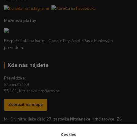
Možnosti platby
Bezpečná platba kartou, Google Pay, Apple Pay a bankovým
prevodom.
Kde nás nájdete
Prevádzka
:
Jelenecká 129
951 01, Nitrianske Hrnčiarovce
Zobraziť na mape
MHD v Nitre: linka číslo
27
, zastávka
Nitrianske Hrnčiarovce, ZŠ
Cookies