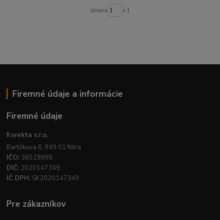
strana
z 1
Firemné údaje a informácie
Firemné údaje
Korekta s.r.o.
Bartókova 6, 949 01 Nitra
IČO:
36519898
DIČ:
2020147349
IČ DPH:
SK2020147349
Pre zákazníkov