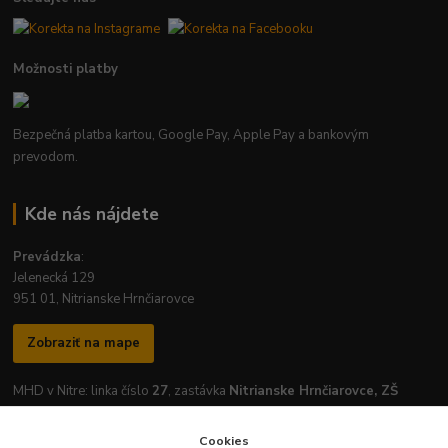
Možnosti platby
Bezpečná platba kartou, Google Pay, Apple Pay a bankovým
prevodom.
Kde nás nájdete
Prevádzka
:
Jelenecká 129
951 01, Nitrianske Hrnčiarovce
Zobraziť na mape
MHD v Nitre: linka číslo
27
, zastávka
Nitrianske Hrnčiarovce, ZŠ
Cookies