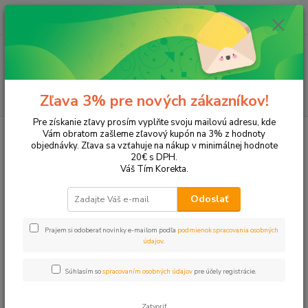
0
ks
EUR
+421 905 615 831
za
0,00 EUR
Menu
Hľadať
Zľava 3% pre nových zákazníkov!
Pre získanie zľavy prosím vyplňte svoju mailovú adresu, kde
Úvod
Tonery a náplne do tlačiarní
Brother
HL-5240
Vám obratom zašleme zľavový kupón na 3% z hodnoty
objednávky. Zľava sa vzťahuje na nákup v minimálnej hodnote
HL-5240
20€ s DPH.
Váš Tím Korekta.
Upresniť parametre
Odoslať
Prajem si odoberať novinky e-mailom podľa
podmienok spracovania osobných
Najnovšie
Najlacnejšie
Najdrahšie
údajov
.
Zobrazujem 1-1 z 1
Súhlasím so
spracovaním osobných údajov
pre účely registrácie.
strana
z 1
Zatvoriť