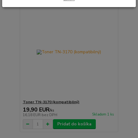
Toner TN-3170 (kompatibilný)
19,90 EUR
/
ks
Skladom 1 ks
16,18 EUR
bez DPH
Pridať do košíka