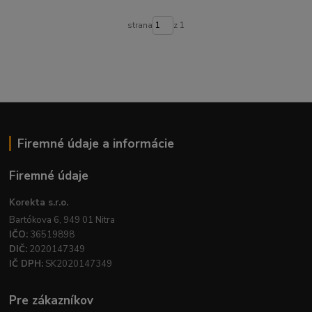
strana
z 1
Firemné údaje a informácie
Firemné údaje
Korekta s.r.o.
Bartókova 6, 949 01 Nitra
IČO:
36519898
DIČ:
2020147349
IČ DPH:
SK2020147349
Pre zákazníkov