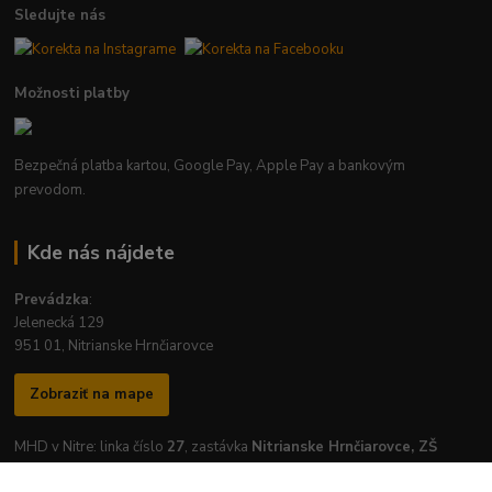
Sledujte nás
Možnosti platby
Bezpečná platba kartou, Google Pay, Apple Pay a bankovým
prevodom.
Kde nás nájdete
Prevádzka
:
Jelenecká 129
951 01, Nitrianske Hrnčiarovce
Zobraziť na mape
MHD v Nitre: linka číslo
27
, zastávka
Nitrianske Hrnčiarovce, ZŠ