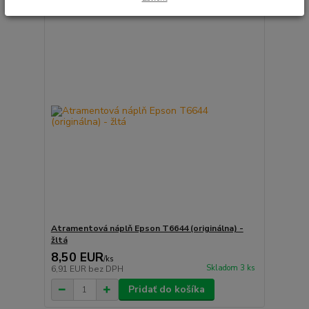
Atramentová náplň Epson T6644 (originálna) -
žltá
8,50 EUR
/
ks
Skladom 3 ks
6,91 EUR
bez DPH
Pridať do košíka