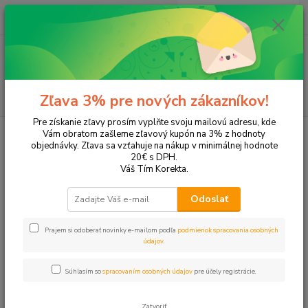
0
ks
EUR
+421 905 615 831
za
0,00 EUR
Menu
Hľadať
Zľava 3% pre nových zákazníkov!
Pre získanie zľavy prosím vyplňte svoju mailovú adresu, kde
Úvod
Tonery a náplne do tlačiarní
EPSON
L200
Vám obratom zašleme zľavový kupón na 3% z hodnoty
objednávky. Zľava sa vzťahuje na nákup v minimálnej hodnote
L200
20€ s DPH.
Váš Tím Korekta.
Upresniť parametre
Odoslať
Prajem si odoberať novinky e-mailom podľa
podmienok spracovania osobných
Najnovšie
Najlacnejšie
Najdrahšie
údajov
.
Zobrazujem 1-4 z 4
Súhlasím so
spracovaním osobných údajov
pre účely registrácie.
strana
z 1
Zatvoriť