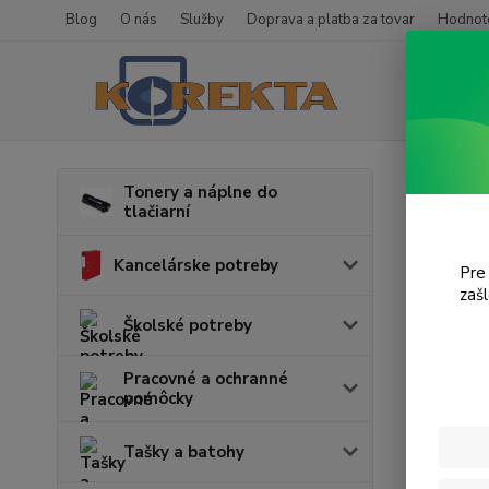
Blog
O nás
Služby
Doprava a platba za tovar
Hodnote
Úvod
T
Tonery a náplne do
tlačiarní
E 34
Kancelárske potreby
Pre
V tejto k
zaš
Školské potreby
Pracovné a ochranné
pomôcky
Tašky a batohy