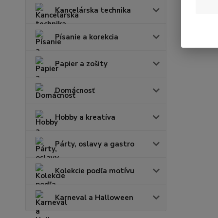
Kancelárska technika
Písanie a korekcia
Papier a zošity
Domácnosť
Hobby a kreatíva
Párty, oslavy a gastro
Kolekcie podľa motívu
Karneval a Halloween