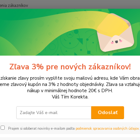
nia zákazníkov
Neviet
Hľadať
+421
onery a náplne do tlačiarní
LEXMARK
E 342
2
Zľava 3% pre nových zákazníkov!
 získanie zľavy prosím vyplňte svoju mailovú adresu, kde Vám obr
ategórii nebol nájdený žiadny tovar.
leme zľavový kupón na 3% z hodnoty objednávky. Zľava sa vzťahuj
nákup v minimálnej hodnote 20€ s DPH.
Váš Tím Korekta.
Odoslať
Prajem si odoberať novinky e-mailom podľa
podmienok spracovania osobných údajov
.