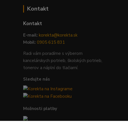
Kontakt
Kontakt
E-mail:
korekta@korekta.sk
Mobil:
0905 615 831
Radi vám poradíme s výberom
kancelárskych potrieb, školských potrieb,
tonerov a náplní do tlačiarní.
Sledujte nás
Možnosti platby