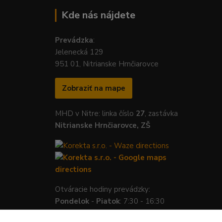
Kde nás nájdete
Prevádzka
:
Jelenecká 129
951 01, Nitrianske Hrnčiarovce
Zobraziť na mape
MHD v Nitre: linka číslo
27
, zastávka
Nitrianske Hrnčiarovce, ZŠ
Otváracie hodiny prevádzky:
Pondelok
-
Piatok
: 7:30 - 16:30