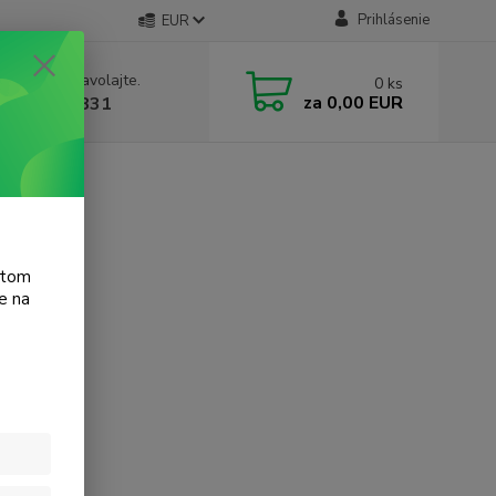
Prihlásenie
EUR
e si rady? Zavolajte.
0
ks
za
0,00 EUR
 905 615 831
atom
e na