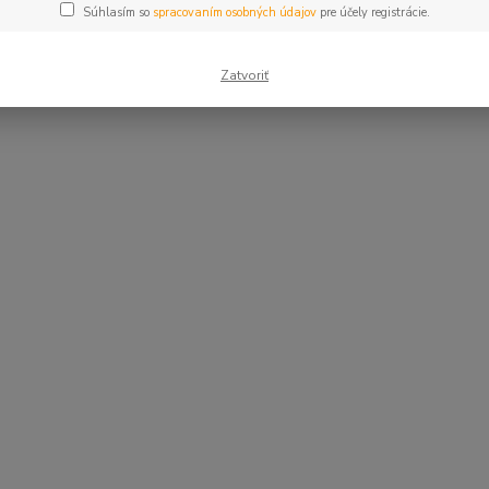
Súhlasím so
spracovaním osobných údajov
pre účely registrácie.
Zatvoriť