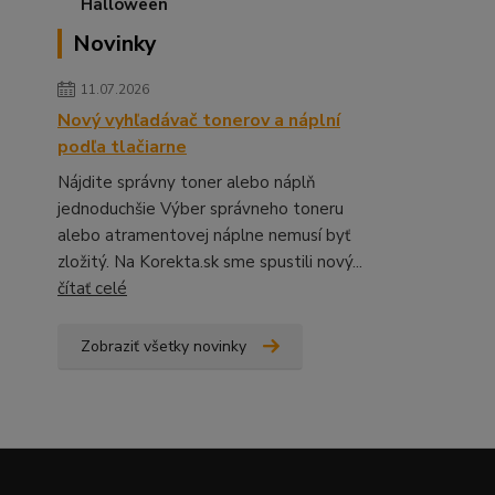
Novinky
11.07.2026
Nový vyhľadávač tonerov a náplní
podľa tlačiarne
Nájdite správny toner alebo náplň
jednoduchšie Výber správneho toneru
alebo atramentovej náplne nemusí byť
zložitý. Na Korekta.sk sme spustili nový...
čítať celé
Zobraziť všetky novinky