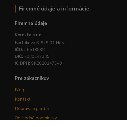
Firemné údaje a informácie
Firemné údaje
Korekta s.r.o.
Bartókova 6, 949 01 Nitra
IČO:
36519898
DIČ:
2020147349
IČ DPH:
SK2020147349
Pre zákazníkov
Blog
Kontakt
Doprava a platba
Obchodné podmienky