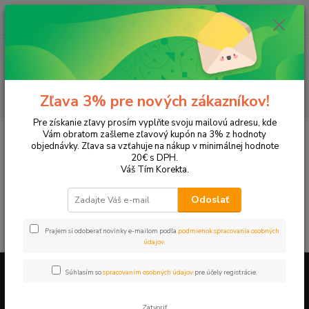
0
ks
+421 905 615 831
za
0,00 EUR
Menu
Hľadať
Zľava 3% pre nových zákazníkov!
Pre získanie zľavy prosím vyplňte svoju mailovú adresu, kde
Úvod
Tonery a náplne do tlačiarní
Canon
L380S
Vám obratom zašleme zľavový kupón na 3% z hodnoty
objednávky. Zľava sa vzťahuje na nákup v minimálnej hodnote
L380S
20€ s DPH.
Váš Tím Korekta.
V tejto kategórii nebol nájdený žiadny tovar.
Odoslať
Prajem si odoberať novinky e-mailom podľa
podmienok spracovania osobných
údajov
.
Súhlasím so
spracovaním osobných údajov
pre účely registrácie.
Firemné údaje a informácie
Zatvoriť