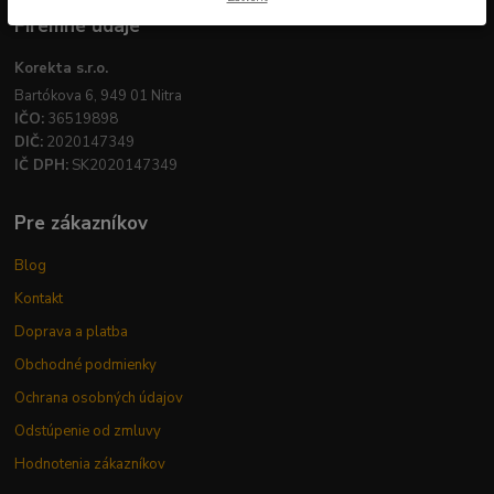
Firemné údaje
Korekta s.r.o.
Bartókova 6, 949 01 Nitra
IČO:
36519898
DIČ:
2020147349
IČ DPH:
SK2020147349
Pre zákazníkov
Blog
Kontakt
Doprava a platba
Obchodné podmienky
Ochrana osobných údajov
Odstúpenie od zmluvy
Hodnotenia zákazníkov