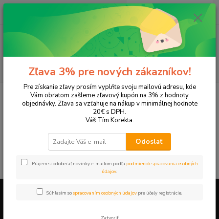
0
ks
EUR
+421 905 615 831
za
0,00 EUR
Menu
Hľadať
Zľava 3% pre nových zákazníkov!
Pre získanie zľavy prosím vyplňte svoju mailovú adresu, kde
Úvod
Tonery a náplne do tlačiarní
Konica Minolta
Page Pro 8e
Vám obratom zašleme zľavový kupón na 3% z hodnoty
objednávky. Zľava sa vzťahuje na nákup v minimálnej hodnote
Page Pro 8e
20€ s DPH.
Váš Tím Korekta.
V tejto kategórii nebol nájdený žiadny tovar.
Odoslať
Prajem si odoberať novinky e-mailom podľa
podmienok spracovania osobných
údajov
.
Súhlasím so
spracovaním osobných údajov
pre účely registrácie.
Firemné údaje a informácie
Zatvoriť