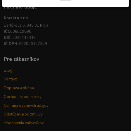
Firemné údaje
Korekta s.r.o.
Bartókova 6, 949 01 Nitra
IČO:
36519898
DIČ:
2020147349
IČ DPH:
SK2020147349
Pre zákazníkov
Blog
Kontakt
Doprava a platba
Obchodné podmienky
Ochrana osobných údajov
Odstúpenie od zmluvy
Hodnotenia zákazníkov