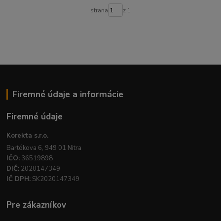
strana
z 1
Firemné údaje a informácie
Firemné údaje
Korekta s.r.o.
Bartókova 6, 949 01 Nitra
IČO:
36519898
DIČ:
2020147349
IČ DPH:
SK2020147349
Pre zákazníkov