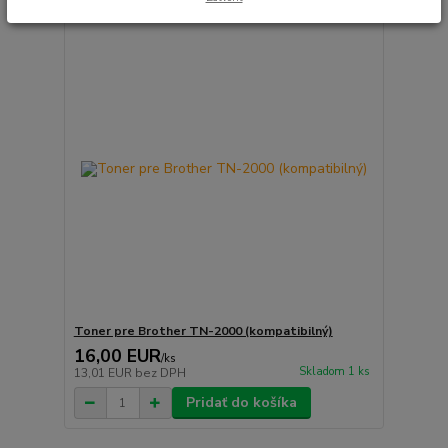
Toner pre Brother TN-2000 (kompatibilný)
16,00 EUR
/
ks
Skladom 1 ks
13,01 EUR
bez DPH
Pridať do košíka