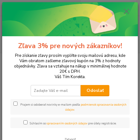
0
ks
EUR
+421 905 615 831
za
0,00 EUR
Menu
Hľadať
Zľava 3% pre nových zákazníkov!
Pre získanie zľavy prosím vyplňte svoju mailovú adresu, kde
Úvod
Tonery a náplne do tlačiarní
Brother
HL-2030
Vám obratom zašleme zľavový kupón na 3% z hodnoty
objednávky. Zľava sa vzťahuje na nákup v minimálnej hodnote
HL-2030
20€ s DPH.
Váš Tím Korekta.
Upresniť parametre
Odoslať
Prajem si odoberať novinky e-mailom podľa
podmienok spracovania osobných
Najnovšie
Najlacnejšie
Najdrahšie
údajov
.
Zobrazujem 1-1 z 1
Súhlasím so
spracovaním osobných údajov
pre účely registrácie.
strana
z 1
Zatvoriť