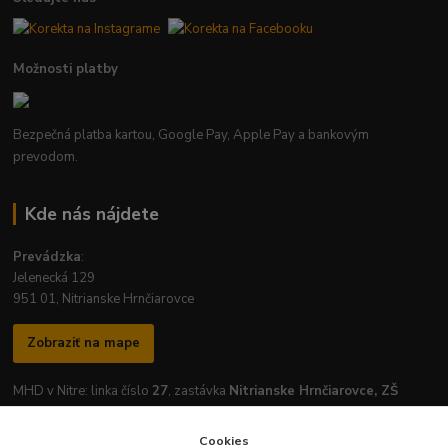
Možnosti platby
Bezpečná platba kartou, Google Pay, Apple Pay a bankovým
prevodom.
Kde nás nájdete
Prevádzka
:
Jelenecká 129
951 01, Nitrianske Hrnčiarovce
Zobraziť na mape
MHD v Nitre: linka číslo
27
, zastávka
Nitrianske Hrnčiarovce, ZŠ
Cookies