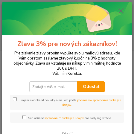
0
ks
EUR
+421 905 615 831
za
0,00 EUR
Menu
Hľadať
Zľava 3% pre nových zákazníkov!
Pre získanie zľavy prosím vyplňte svoju mailovú adresu, kde
Úvod
Tonery a náplne do tlačiarní
Canon
Pixma MG-7750
Vám obratom zašleme zľavový kupón na 3% z hodnoty
objednávky. Zľava sa vzťahuje na nákup v minimálnej hodnote
Pixma MG-7750
20€ s DPH.
Váš Tím Korekta.
Upresniť parametre
Odoslať
Prajem si odoberať novinky e-mailom podľa
podmienok spracovania osobných
Najnovšie
Najlacnejšie
Najdrahšie
údajov
.
Zobrazujem 1-11 z 11
Súhlasím so
spracovaním osobných údajov
pre účely registrácie.
strana
z 1
Zatvoriť