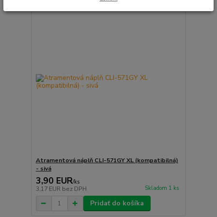
Atramentová náplň CLI-571GY XL (kompatibilná)
- sivá
3,90 EUR
/
ks
Skladom 1 ks
3,17 EUR
bez DPH
Pridať do košíka