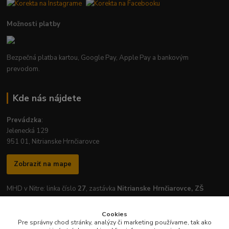
Možnosti platby
Bezpečná platba kartou, Google Pay, Apple Pay a bankovým
prevodom.
Kde nás nájdete
Prevádzka
:
Jelenecká 129
951 01, Nitrianske Hrnčiarovce
Zobraziť na mape
MHD v Nitre: linka číslo
27
, zastávka
Nitrianske Hrnčiarovce, ZŠ
Cookies
Pre správny chod stránky, analýzy či marketing používame, tak ako