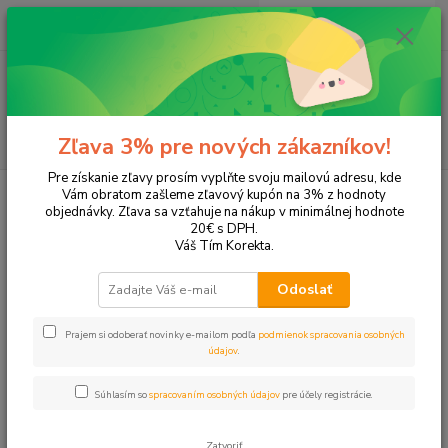
0
ks
+421 905 615 831
za
0,00 EUR
Menu
Hľadať
Zľava 3% pre nových zákazníkov!
Pre získanie zľavy prosím vyplňte svoju mailovú adresu, kde
Úvod
Tonery a náplne do tlačiarní
EPSON
Stylus SX400
Vám obratom zašleme zľavový kupón na 3% z hodnoty
objednávky. Zľava sa vzťahuje na nákup v minimálnej hodnote
Stylus SX400
20€ s DPH.
Váš Tím Korekta.
Upresniť parametre
Odoslať
Prajem si odoberať novinky e-mailom podľa
podmienok spracovania osobných
Najnovšie
Najlacnejšie
Najdrahšie
údajov
.
Zobrazujem 1-4 z 4
Súhlasím so
spracovaním osobných údajov
pre účely registrácie.
strana
z 1
Zatvoriť