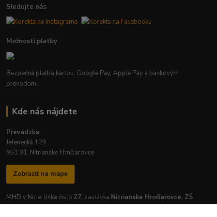
Sledujte nás
Možnosti platby
Bezpečná platba kartou, Google Pay, Apple Pay a bankovým
prevodom.
Kde nás nájdete
Prevádzka
:
Jelenecká 129
951 01, Nitrianske Hrnčiarovce
Zobraziť na mape
MHD v Nitre: linka číslo
27
, zastávka
Nitrianske Hrnčiarovce, ZŠ