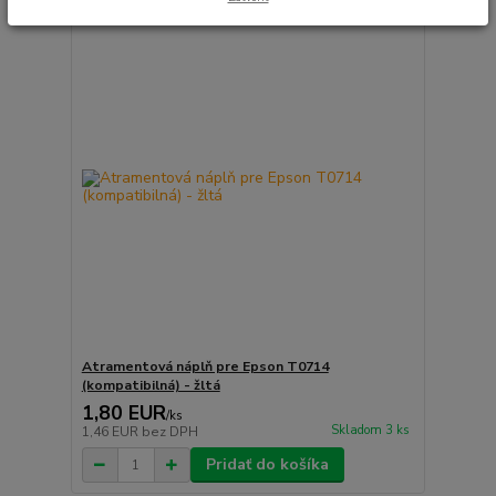
Atramentová náplň pre Epson T0714
(kompatibilná) - žltá
1,80 EUR
/
ks
Skladom 3 ks
1,46 EUR
bez DPH
Pridať do košíka