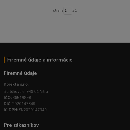
strana
z 1
Firemné údaje a informácie
Firemné údaje
Korekta s.r.o.
Bartókova 6, 949 01 Nitra
IČO:
36519898
DIČ:
2020147349
IČ DPH:
SK2020147349
Pre zákazníkov