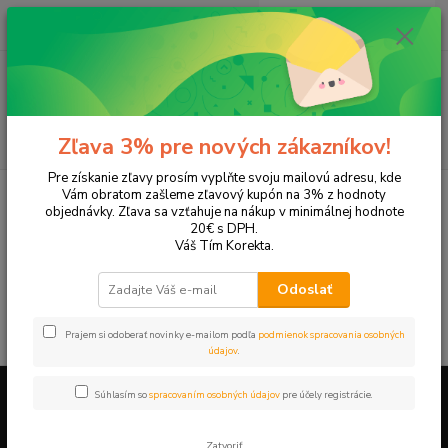
0
ks
+421 905 615 831
za
0,00 EUR
Menu
Hľadať
Zľava 3% pre nových zákazníkov!
Pre získanie zľavy prosím vyplňte svoju mailovú adresu, kde
Úvod
Tonery a náplne do tlačiarní
OKI
OKI MC 562
Vám obratom zašleme zľavový kupón na 3% z hodnoty
objednávky. Zľava sa vzťahuje na nákup v minimálnej hodnote
OKI MC 562
20€ s DPH.
Váš Tím Korekta.
V tejto kategórii nebol nájdený žiadny tovar.
Odoslať
Prajem si odoberať novinky e-mailom podľa
podmienok spracovania osobných
údajov
.
Súhlasím so
spracovaním osobných údajov
pre účely registrácie.
Firemné údaje a informácie
Zatvoriť