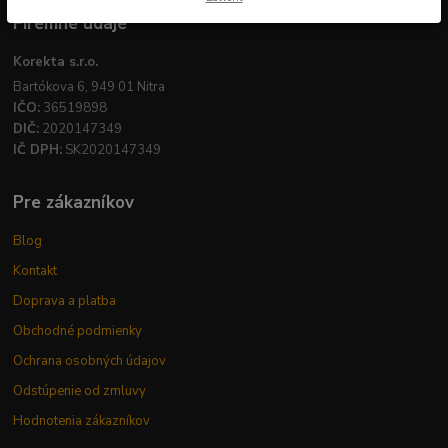
Firemné údaje
Korekta s.r.o.
Bartókova 6, 949 01 Nitra
IČO:
36519898
DIČ:
2020147349
IČ DPH:
SK2020147349
Pre zákazníkov
Blog
Kontakt
Doprava a platba
Obchodné podmienky
Ochrana osobných údajov
Odstúpenie od zmluvy
Hodnotenia zákazníkov