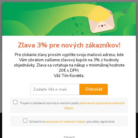
0
ks
EUR
+421 905 615 831
za
0,00 EUR
Menu
Hľadať
Zľava 3% pre nových zákazníkov!
Pre získanie zľavy prosím vyplňte svoju mailovú adresu, kde
Úvod
Tonery a náplne do tlačiarní
Panasonic
KX-EP121
Vám obratom zašleme zľavový kupón na 3% z hodnoty
objednávky. Zľava sa vzťahuje na nákup v minimálnej hodnote
KX-EP121
20€ s DPH.
Váš Tím Korekta.
V tejto kategórii nebol nájdený žiadny tovar.
Odoslať
Prajem si odoberať novinky e-mailom podľa
podmienok spracovania osobných
údajov
.
Súhlasím so
spracovaním osobných údajov
pre účely registrácie.
Firemné údaje a informácie
Zatvoriť