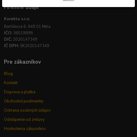
Firemné údaje
Korekta s.r.o.
Bartókova 6, 949 01 Nitra
IČO:
36519898
DIČ:
2020147349
IČ DPH:
SK2020147349
Pre zákazníkov
Blog
Kontakt
Doprava a platba
Obchodné podmienky
Ochrana osobných údajov
Odstúpenie od zmluvy
Hodnotenia zákazníkov