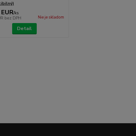
ibilný)
 EUR
/
ks
Nie je skladom
UR
bez DPH
Detail