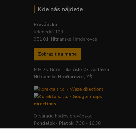
Kde nás nájdete
Prevádzka
:
Jelenecká 129
951 01, Nitrianske Hrnčiarovce
Zobraziť na mape
MHD v Nitre: linka číslo
27
, zastávka
Nitrianske Hrnčiarovce, ZŠ
Otváracie hodiny prevádzky:
Pondelok
-
Piatok
: 7:30 - 16:30