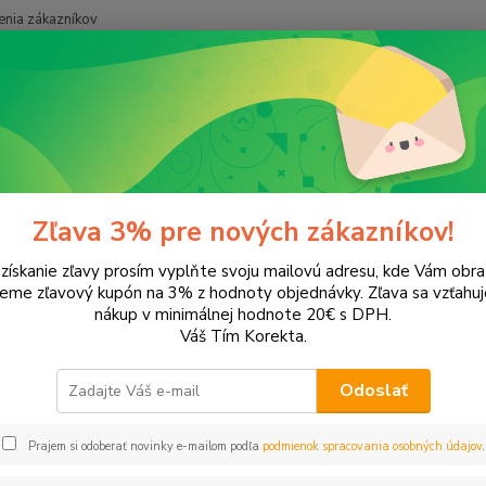
nia zákazníkov
Neviet
Hľadať
+421
onery a náplne do tlačiarní
SAMSUNG
ML-2010
2010
Zľava 3% pre nových zákazníkov!
 získanie zľavy prosím vyplňte svoju mailovú adresu, kde Vám obr
leme zľavový kupón na 3% z hodnoty objednávky. Zľava sa vzťahuj
EUR
Od
nákup v minimálnej hodnote 20€ s DPH.
Váš Tím Korekta.
Odoslať
Upresniť parametr
Prajem si odoberať novinky e-mailom podľa
podmienok spracovania osobných údajov
.