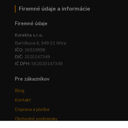
Firemné údaje a informácie
Firemné údaje
Korekta s.r.o.
Bartókova 6, 949 01 Nitra
IČO:
36519898
DIČ:
2020147349
IČ DPH:
SK2020147349
Pre zákazníkov
Blog
Kontakt
Doprava a platba
Obchodné podmienky