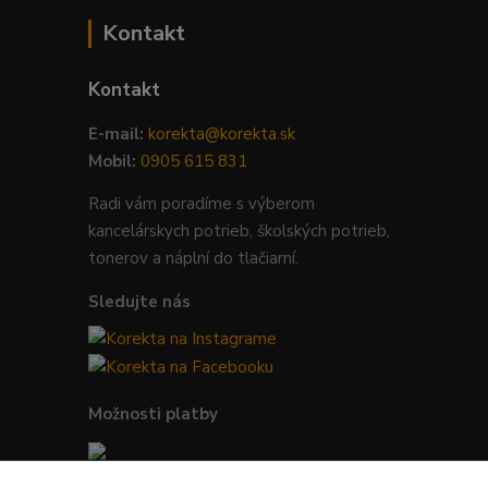
Kontakt
Kontakt
E-mail:
korekta@korekta.sk
Mobil:
0905 615 831
Radi vám poradíme s výberom
kancelárskych potrieb, školských potrieb,
tonerov a náplní do tlačiarní.
Sledujte nás
Možnosti platby