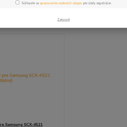
Súhlasím so
spracovaním osobných údajov
pre účely registrácie.
šie
Najlacnejšie
Najdrahšie
Zatvoriť
m 1-1 z 1
pre Samsung SCX-4521