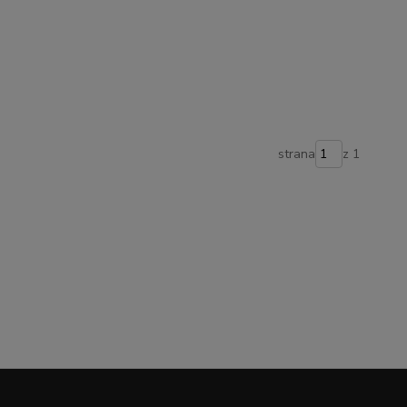
strana
z 1