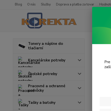
Blog
O nás
Služby
Doprava a platba za tovar
Hodnote
Úvod
T
Tonery a náplne do
tlačiarní
ML-
Kancelárske potreby
Pre
zaš
Cena:
Školské potreby
Pracovné a ochranné
pomôcky
Tašky a batohy