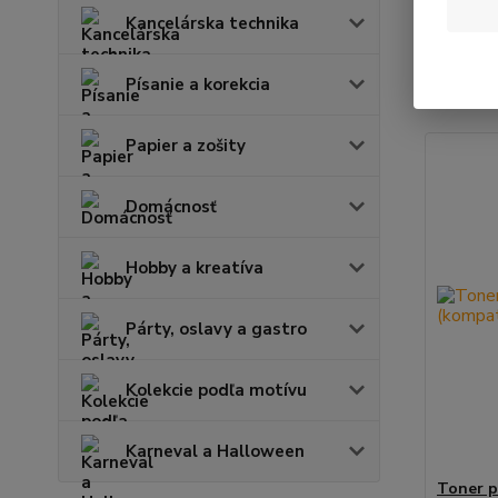
Kancelárska technika
Najnov
Písanie a korekcia
Zobrazuje
Papier a zošity
Domácnosť
Hobby a kreatíva
Párty, oslavy a gastro
Kolekcie podľa motívu
Karneval a Halloween
Toner 