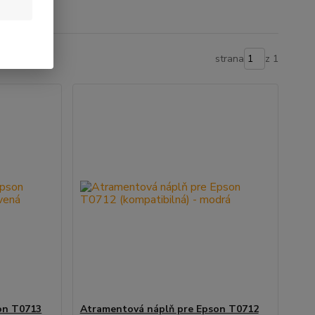
strana
z 1
on T0713
Atramentová náplň pre Epson T0712