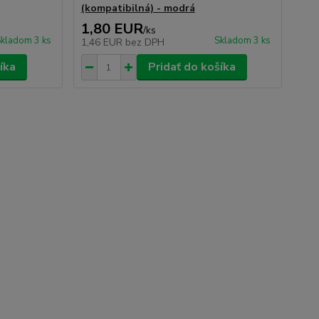
(kompatibilná) - modrá
1,80 EUR
/
ks
kladom 3 ks
Skladom 3 ks
1,46 EUR
bez DPH
íka
Pridať do košíka