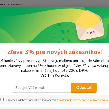
nia zákazníkov
Neviet
Hľadať
+421
onery a náplne do tlačiarní
EPSON
Stylus DX8450
us DX8450
Zľava 3% pre nových zákazníkov!
 získanie zľavy prosím vyplňte svoju mailovú adresu, kde Vám obr
leme zľavový kupón na 3% z hodnoty objednávky. Zľava sa vzťahuj
EUR
Od
nákup v minimálnej hodnote 20€ s DPH.
Váš Tím Korekta.
Odoslať
Upresniť parametr
Prajem si odoberať novinky e-mailom podľa
podmienok spracovania osobných údajov
.