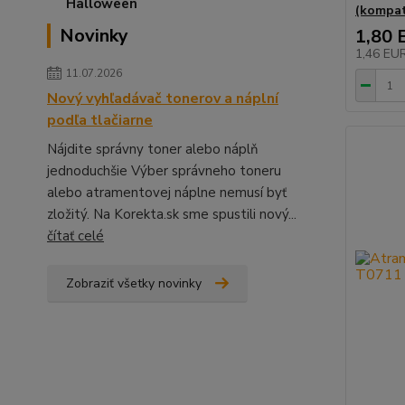
(kompati
Novinky
1,80 
1,46 EU
11.07.2026
Nový vyhľadávač tonerov a náplní
podľa tlačiarne
Nájdite správny toner alebo náplň
jednoduchšie Výber správneho toneru
alebo atramentovej náplne nemusí byť
zložitý. Na Korekta.sk sme spustili nový...
čítať celé
Zobraziť všetky novinky