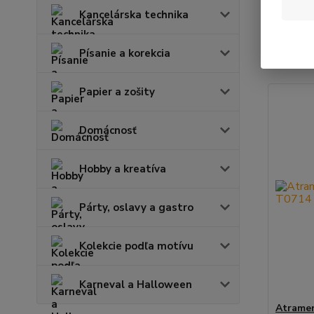
Kancelárska technika
Najnov
Písanie a korekcia
Zobrazuje
Papier a zošity
Domácnosť
Hobby a kreatíva
Párty, oslavy a gastro
Kolekcie podľa motívu
Karneval a Halloween
Atramen