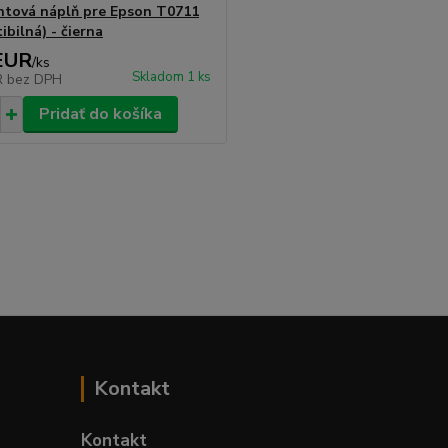
tová náplň pre Epson T0711
bilná) - čierna
EUR
/
ks
Skladom 1 ks
R
bez DPH
Pridať do košíka
Kontakt
Kontakt