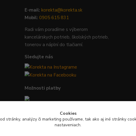
E-mail:
korekta@korekta.sk
Mobil:
0905 615 831
Radi vám poradíme s výberom
kancelárskych potrieb, školských potrieb,
tonerov a náplní do tlačiarní.
Sledujte nás
Možnosti platby
Bezpečná platba kartou, Google Pay,
Cookies
Apple Pay a bankovým prevodom.
od stránky, analýzy či marketing používame, tak ako aj iné stránky cooki
nastaveniach.