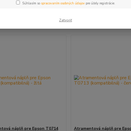
Súhlasím so
spracovaním osobných údajov
pre účely registrácie.
šie
Najlacnejšie
Najdrahšie
Zatvoriť
m 1-4 z 4
tová náplň pre Epson T0714
Atramentová náplň pre Eps