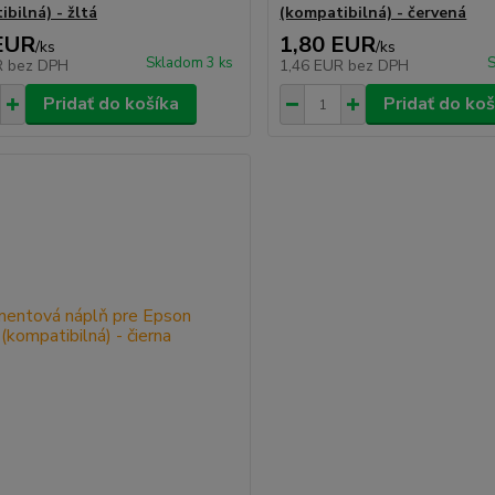
bilná) - žltá
(kompatibilná) - červená
EUR
1,80 EUR
/
ks
/
ks
Skladom 3 ks
S
R
bez DPH
1,46 EUR
bez DPH
Pridať do košíka
Pridať do koš