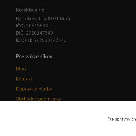
Korekta s.r.o.
Bartókova 6, 949 01 Nitra
IČO:
36519898
DIČ:
2020147349
IČ DPH:
SK2020147349
Pre zákazníkov
Blog
Kontakt
Doprava a platba
Obchodné podmienky
Ochrana osobných údajov
Odstúpenie od zmluvy
Pre správny ch
Hodnotenia zákazníkov