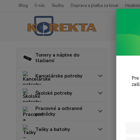
Blog
O nás
Služby
Doprava a platba za tovar
Hodnote
Úvod
T
Tonery a náplne do
tlačiarní
Styl
Kancelárske potreby
Pre
zaš
Cena:
Školské potreby
Pracovné a ochranné
pomôcky
Tašky a batohy