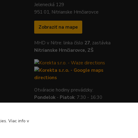
Jelenecká 129
951 01, Nitrianske Hrnčiarovce
Zobraziť na mape
MHD v Nitre: linka číslo
27
, zastávka
Nitrianske Hrnčiarovce, ZŠ
Otváracie hodiny prevádzky:
Pondelok
-
Piatok
: 7:30 - 16:30
es. Viac info v