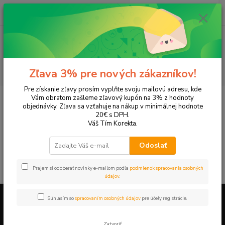
0
ks
EUR
+421 905 615 831
za
0,00 EUR
Menu
Hľadať
Zľava 3% pre nových zákazníkov!
Pre získanie zľavy prosím vyplňte svoju mailovú adresu, kde
Úvod
Tonery a náplne do tlačiarní
OKI
Oki C 5750
Vám obratom zašleme zľavový kupón na 3% z hodnoty
objednávky. Zľava sa vzťahuje na nákup v minimálnej hodnote
Oki C 5750
20€ s DPH.
Váš Tím Korekta.
V tejto kategórii nebol nájdený žiadny tovar.
Odoslať
Prajem si odoberať novinky e-mailom podľa
podmienok spracovania osobných
údajov
.
Súhlasím so
spracovaním osobných údajov
pre účely registrácie.
Firemné údaje a informácie
Zatvoriť