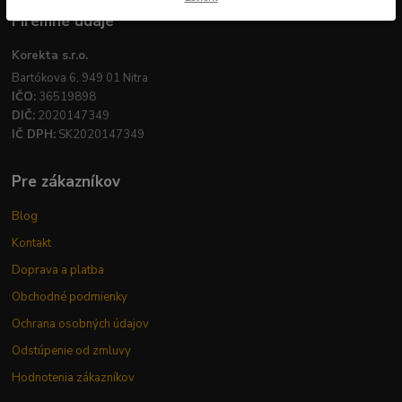
Firemné údaje
Korekta s.r.o.
Bartókova 6, 949 01 Nitra
IČO:
36519898
DIČ:
2020147349
IČ DPH:
SK2020147349
Pre zákazníkov
Blog
Kontakt
Doprava a platba
Obchodné podmienky
Ochrana osobných údajov
Odstúpenie od zmluvy
Hodnotenia zákazníkov