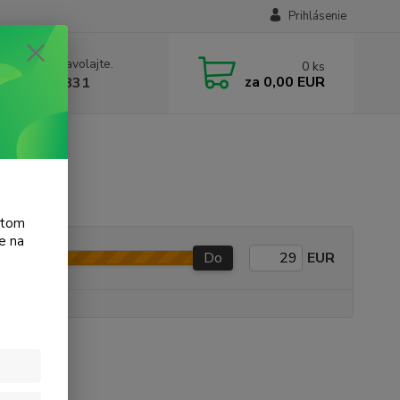
Prihlásenie
e si rady? Zavolajte.
0
ks
za
0,00 EUR
 905 615 831
atom
e na
Do
EUR
e