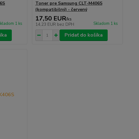
06S
Toner pre Samsung CLT-M406S
(kompatibilný) - červený
17,50 EUR
/
ks
kladom 1 ks
Skladom 1 ks
14,23 EUR
bez DPH
íka
Pridať do košíka