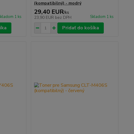
(kompatibilný) - modrý
29,40 EUR
/
ks
kladom 1 ks
Skladom 1 ks
23,90 EUR
bez DPH
íka
Pridať do košíka