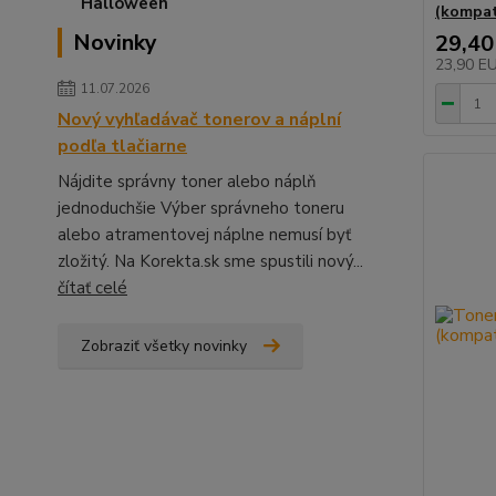
(kompati
Novinky
29,40
23,90 E
11.07.2026
Nový vyhľadávač tonerov a náplní
podľa tlačiarne
Nájdite správny toner alebo náplň
jednoduchšie Výber správneho toneru
alebo atramentovej náplne nemusí byť
zložitý. Na Korekta.sk sme spustili nový...
čítať celé
Zobraziť všetky novinky