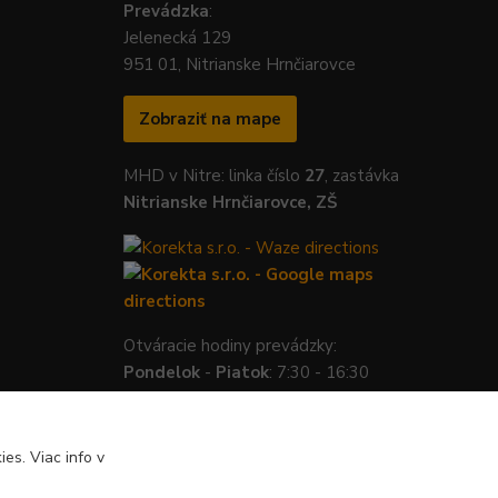
Prevádzka
:
Jelenecká 129
951 01, Nitrianske Hrnčiarovce
Zobraziť na mape
MHD v Nitre: linka číslo
27
, zastávka
Nitrianske Hrnčiarovce, ZŠ
Otváracie hodiny prevádzky:
Pondelok
-
Piatok
: 7:30 - 16:30
es. Viac info v