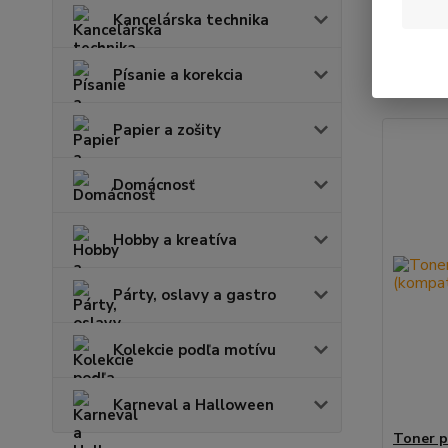
Kancelárska technika
Najnov
Písanie a korekcia
Zobrazuje
Papier a zošity
Domácnosť
Hobby a kreatíva
Párty, oslavy a gastro
Kolekcie podľa motívu
Karneval a Halloween
Toner p