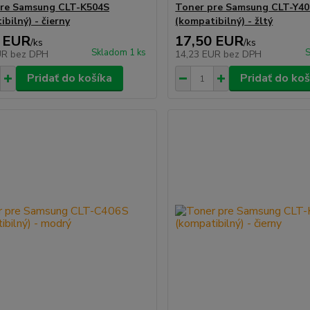
pre Samsung CLT-K504S
Toner pre Samsung CLT-Y4
bilný) - čierny
(kompatibilný) - žltý
 EUR
17,50 EUR
/
ks
/
ks
Skladom 1 ks
S
UR
bez DPH
14,23 EUR
bez DPH
Pridať do košíka
Pridať do koš