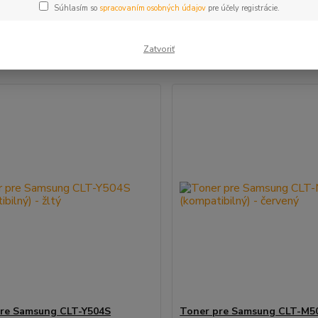
Súhlasím so
spracovaním osobných údajov
pre účely registrácie.
šie
Najlacnejšie
Najdrahšie
Zatvoriť
m 1-8 z 8
re Samsung CLT-Y504S
Toner pre Samsung CLT-M5