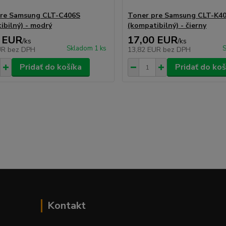
pre Samsung CLT-C406S
Toner pre Samsung CLT-K4
ibilný) - modrý
(kompatibilný) - čierny
 EUR
17,00 EUR
/
ks
/
ks
Skladom 1 ks
S
UR
bez DPH
13,82 EUR
bez DPH
Pridať do košíka
Pridať do koš
Kontakt