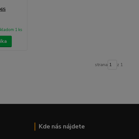
06S
kladom 1 ks
íka
strana
z 1
Kde nás nájdete