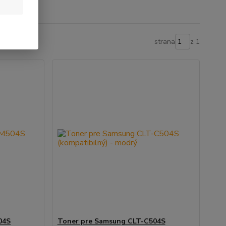
strana
z 1
04S
Toner pre Samsung CLT-C504S