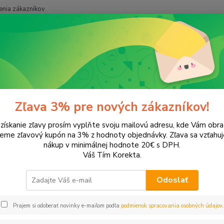
nia zákazníkov
Neviet
Hľadať
+421
onery a náplne do tlačiarní
SAMSUNG
SL-C460FW
C460FW
Zľava 3% pre nových zákazníkov!
 získanie zľavy prosím vyplňte svoju mailovú adresu, kde Vám obr
leme zľavový kupón na 3% z hodnoty objednávky. Zľava sa vzťahuj
EUR
Od
nákup v minimálnej hodnote 20€ s DPH.
Váš Tím Korekta.
Odoslať
Upresniť parametr
Prajem si odoberať novinky e-mailom podľa
podmienok spracovania osobných údajov
.