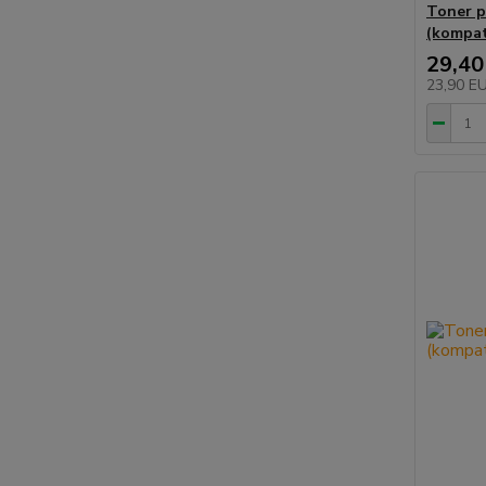
Toner 
(kompati
29,40
23,90 E