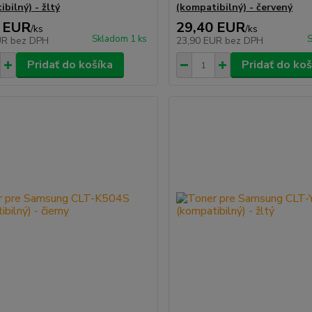
bilný) - žltý
(kompatibilný) - červený
 EUR
29,40 EUR
/
ks
/
ks
Skladom 1 ks
S
UR
bez DPH
23,90 EUR
bez DPH
Pridať do košíka
Pridať do koš