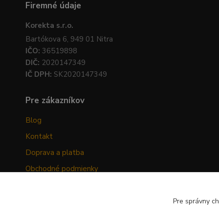
Firemné údaje
Korekta s.r.o.
Bartókova 6, 949 01 Nitra
IČO:
36519898
DIČ:
2020147349
IČ DPH:
SK2020147349
Pre zákazníkov
Blog
Kontakt
Doprava a platba
Obchodné podmienky
Ochrana osobných údajov
Odstúpenie od zmluvy
Pre správny ch
Hodnotenia zákazníkov