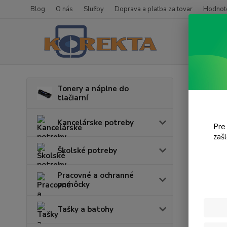
Blog
O nás
Služby
Doprava a platba za tovar
Hodnote
Úvod
T
Tonery a náplne do
tlačiarní
SL-
Kancelárske potreby
Pre
zaš
Cena:
Školské potreby
Pracovné a ochranné
pomôcky
Tašky a batohy