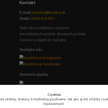
Kontakt
E-mail:
korekta@korekta.sk
Mobil:
0905 615 831
Radi vám poradíme s výberom
kancelárskych potrieb, školských potrieb,
tonerov a náplní do tlačiarní.
Sledujte nás
Možnosti platby
Bezpečná platba kartou, Google Pay,
Cookies
Apple Pay a bankovým prevodom.
od stránky, analýzy či marketing používame, tak ako aj iné stránky cooki
nastaveniach.