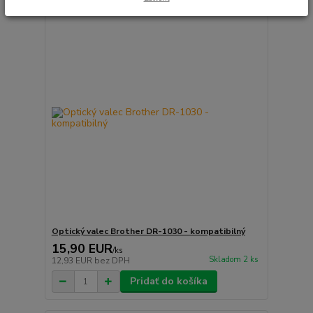
Optický valec Brother DR-1030 - kompatibilný
15,90 EUR
/
ks
Skladom 2 ks
12,93 EUR
bez DPH
Pridať do košíka