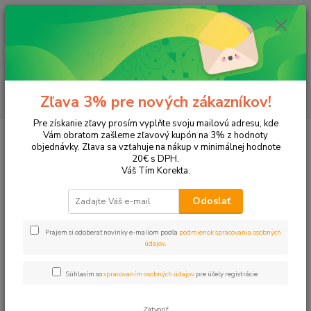
0
ks
EUR
+421 905 615 831
za
0,00 EUR
Menu
Hľadať
Zľava 3% pre nových zákazníkov!
Pre získanie zľavy prosím vyplňte svoju mailovú adresu, kde
Úvod
Tonery a náplne do tlačiarní
Brother
HL-1201
Vám obratom zašleme zľavový kupón na 3% z hodnoty
objednávky. Zľava sa vzťahuje na nákup v minimálnej hodnote
HL-1201
20€ s DPH.
Váš Tím Korekta.
Upresniť parametre
Odoslať
Prajem si odoberať novinky e-mailom podľa
podmienok spracovania osobných
Najnovšie
Najlacnejšie
Najdrahšie
údajov
.
Zobrazujem 1-2 z 2
Súhlasím so
spracovaním osobných údajov
pre účely registrácie.
strana
z 1
Zatvoriť