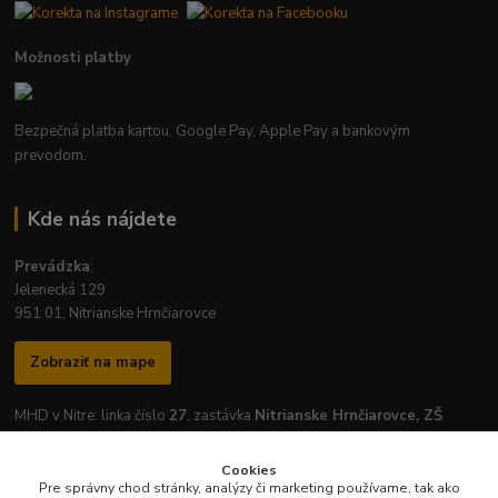
Možnosti platby
Bezpečná platba kartou, Google Pay, Apple Pay a bankovým
prevodom.
Kde nás nájdete
Prevádzka
:
Jelenecká 129
951 01, Nitrianske Hrnčiarovce
Zobraziť na mape
MHD v Nitre: linka číslo
27
, zastávka
Nitrianske Hrnčiarovce, ZŠ
Cookies
Pre správny chod stránky, analýzy či marketing používame, tak ako