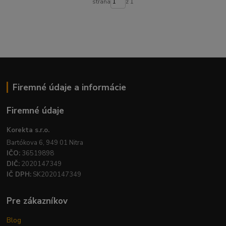
strana
z 1
Firemné údaje a informácie
Firemné údaje
Korekta s.r.o.
Bartókova 6, 949 01 Nitra
IČO:
36519898
DIČ:
2020147349
IČ DPH:
SK2020147349
Pre zákazníkov
Blog