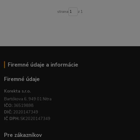
strana
z 1
Firemné údaje a informácie
Firemné údaje
Korekta s.r.o.
Bartókova 6, 949 01 Nitra
IČO:
36519898
DIČ:
2020147349
IČ DPH:
SK2020147349
Pre zákazníkov