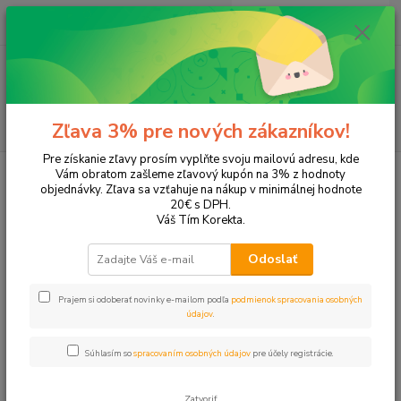
0
ks
EUR
+421 905 615 831
za
0,00 EUR
Menu
Hľadať
Zľava 3% pre nových zákazníkov!
Pre získanie zľavy prosím vyplňte svoju mailovú adresu, kde
Úvod
Tonery a náplne do tlačiarní
Brother
DCP-J105
Vám obratom zašleme zľavový kupón na 3% z hodnoty
objednávky. Zľava sa vzťahuje na nákup v minimálnej hodnote
DCP-J105
20€ s DPH.
Váš Tím Korekta.
Upresniť parametre
Odoslať
Prajem si odoberať novinky e-mailom podľa
podmienok spracovania osobných
Najnovšie
Najlacnejšie
Najdrahšie
údajov
.
Zobrazujem 1-2 z 2
Súhlasím so
spracovaním osobných údajov
pre účely registrácie.
strana
z 1
Zatvoriť