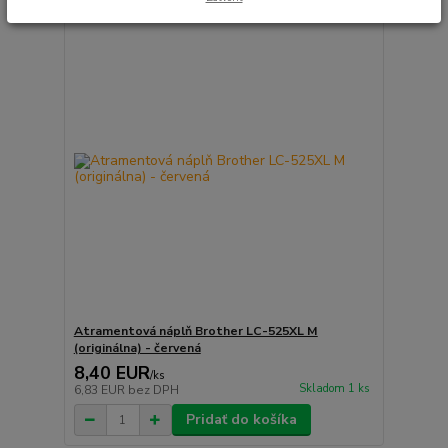
Atramentová náplň Brother LC-525XL M
(originálna) - červená
8,40 EUR
/
ks
Skladom 1 ks
6,83 EUR
bez DPH
Pridať do košíka