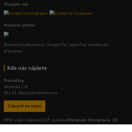
Sledujte nás
Možnosti platby
Bezpečná platba kartou, Google Pay, Apple Pay a bankovým
prevodom.
Kde nás nájdete
Prevádzka
:
Jelenecká 129
951 01, Nitrianske Hrnčiarovce
Zobraziť na mape
MHD v Nitre: linka číslo
27
, zastávka
Nitrianske Hrnčiarovce, ZŠ