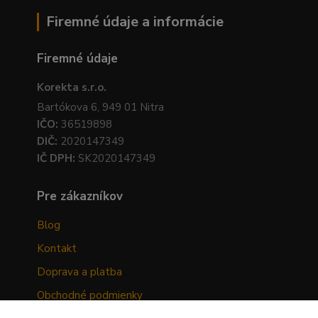
Firemné údaje a informácie
Firemné údaje
Korekta s.r.o.
Bartókova 6, 949 01 Nitra
IČO:
36519898
DIČ:
2020147349
IČ DPH:
SK2020147349
Pre zákazníkov
Blog
Kontakt
Doprava a platba
Obchodné podmienky