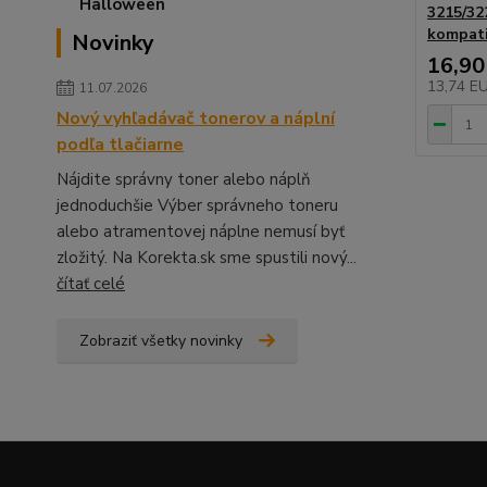
3215/32
kompati
Novinky
16,90
13,74 E
11.07.2026
Nový vyhľadávač tonerov a náplní
podľa tlačiarne
Nájdite správny toner alebo náplň
jednoduchšie Výber správneho toneru
alebo atramentovej náplne nemusí byť
zložitý. Na Korekta.sk sme spustili nový...
čítať celé
Zobraziť všetky novinky