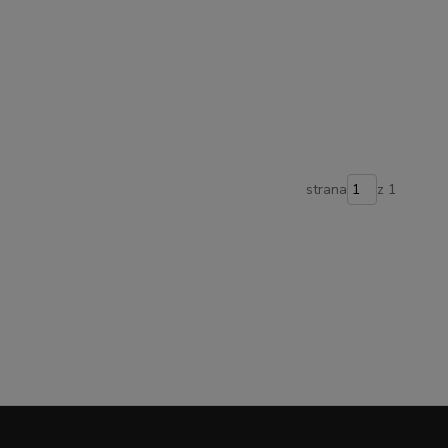
strana
z 1