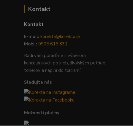
Kontakt
Kontakt
E-mail:
korekta@korekta.sk
Mobil:
0905 615 831
Radi vám poradíme s výberom
kancelárskych potrieb, školských potrieb,
tonerov a náplní do tlačiarní.
Sledujte nás
Možnosti platby