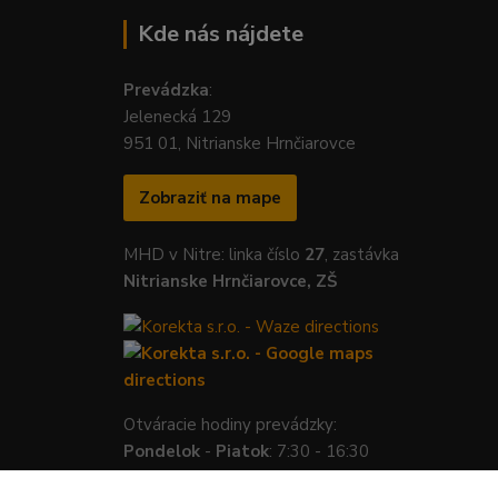
Kde nás nájdete
Prevádzka
:
Jelenecká 129
951 01, Nitrianske Hrnčiarovce
Zobraziť na mape
MHD v Nitre: linka číslo
27
, zastávka
Nitrianske Hrnčiarovce, ZŠ
Otváracie hodiny prevádzky:
Pondelok
-
Piatok
: 7:30 - 16:30