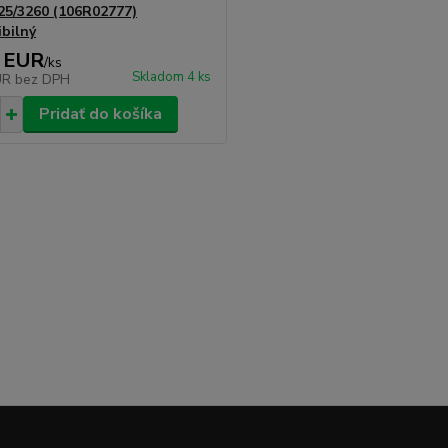
25/3260 (106R02777)
bilný
 EUR
/
ks
Skladom 4 ks
UR
bez DPH
Pridať do košíka