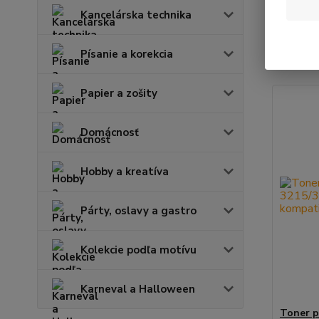
Kancelárska technika
Najnov
Písanie a korekcia
Zobrazuje
Papier a zošity
Domácnosť
Hobby a kreatíva
Párty, oslavy a gastro
Kolekcie podľa motívu
Karneval a Halloween
Toner p