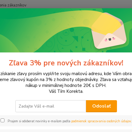
nia zákazníkov
Neviet
Hľadať
+421
onery a náplne do tlačiarní
XEROX
Phaser 3052
er 3052
Zľava 3% pre nových zákazníkov!
 získanie zľavy prosím vyplňte svoju mailovú adresu, kde Vám obr
leme zľavový kupón na 3% z hodnoty objednávky. Zľava sa vzťahuj
EUR
Od
nákup v minimálnej hodnote 20€ s DPH.
Váš Tím Korekta.
Odoslať
Upresniť parametr
Prajem si odoberať novinky e-mailom podľa
podmienok spracovania osobných údajov
.