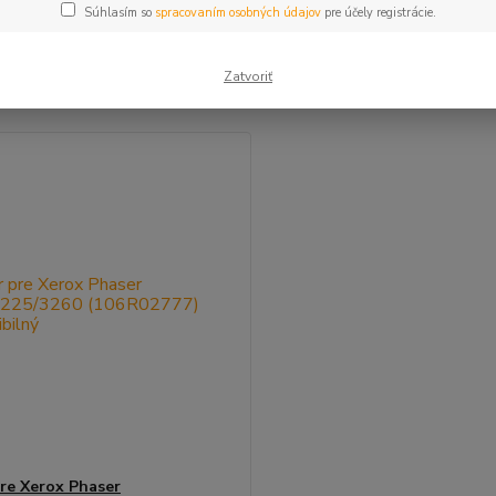
Súhlasím so
spracovaním osobných údajov
pre účely registrácie.
šie
Najlacnejšie
Najdrahšie
Zatvoriť
m 1-1 z 1
re Xerox Phaser