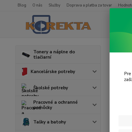
Blog
O nás
Služby
Doprava a platba za tovar
Hodnote
Úvod
T
Tonery a náplne do
tlačiarní
Phas
Kancelárske potreby
Pre
zaš
Cena:
Školské potreby
Pracovné a ochranné
pomôcky
Tašky a batohy