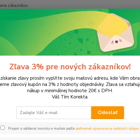
nia zákazníkov
Neviet
Hľadať
+421
onery a náplne do tlačiarní
Brother
MFC-J5720DW
-J5720DW
Zľava 3% pre nových zákazníkov!
 získanie zľavy prosím vyplňte svoju mailovú adresu, kde Vám obr
leme zľavový kupón na 3% z hodnoty objednávky. Zľava sa vzťahuj
EUR
Od
nákup v minimálnej hodnote 20€ s DPH.
Váš Tím Korekta.
Odoslať
Upresniť parametr
Prajem si odoberať novinky e-mailom podľa
podmienok spracovania osobných údajov
.