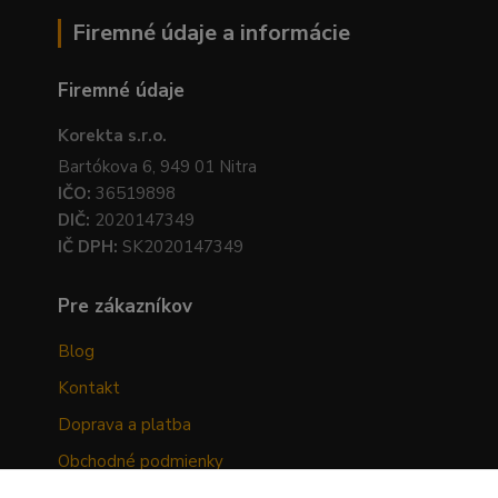
Firemné údaje a informácie
Firemné údaje
Korekta s.r.o.
Bartókova 6, 949 01 Nitra
IČO:
36519898
DIČ:
2020147349
IČ DPH:
SK2020147349
Pre zákazníkov
Blog
Kontakt
Doprava a platba
Obchodné podmienky