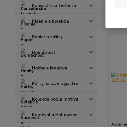
Kancelárska technika
Najnov
Písanie a korekcia
Zobrazuje
Papier a zošity
Domácnosť
Hobby a kreatíva
Párty, oslavy a gastro
Kolekcie podľa motívu
Karneval a Halloween
Atramen