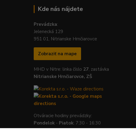
Kde nás nájdete
Prevádzka
:
Jelenecká 129
951 01, Nitrianske Hrnčiarovce
Zobraziť na mape
MHD v Nitre: linka číslo
27
, zastávka
Nitrianske Hrnčiarovce, ZŠ
Otváracie hodiny prevádzky:
Pondelok
-
Piatok
: 7:30 - 16:30