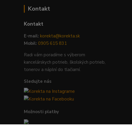
Kontakt
Kontakt
E-mail:
korekta@korekta.sk
Mobil:
0905 615 831
Radi vám poradíme s výberom
kancelárskych potrieb, školských potrieb,
tonerov a náplní do tlačiarní.
Sledujte nás
Možnosti platby