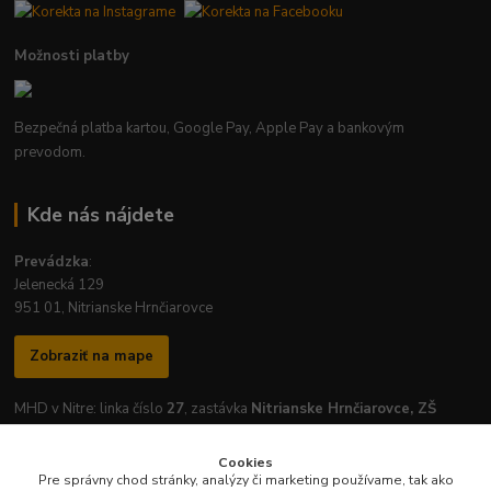
Možnosti platby
Bezpečná platba kartou, Google Pay, Apple Pay a bankovým
prevodom.
Kde nás nájdete
Prevádzka
:
Jelenecká 129
951 01, Nitrianske Hrnčiarovce
Zobraziť na mape
MHD v Nitre: linka číslo
27
, zastávka
Nitrianske Hrnčiarovce, ZŠ
Cookies
Pre správny chod stránky, analýzy či marketing používame, tak ako