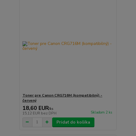
Toner pre Canon CRG716M (kompatibilný) -
červený
18,60 EUR
/
ks
Skladom 2 ks
15,12 EUR
bez DPH
Pridať do košíka