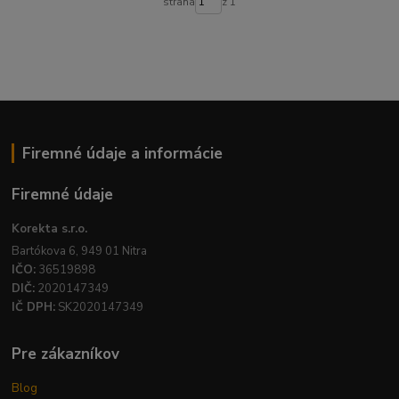
strana
z 1
Firemné údaje a informácie
Firemné údaje
Korekta s.r.o.
Bartókova 6, 949 01 Nitra
IČO:
36519898
DIČ:
2020147349
IČ DPH:
SK2020147349
Pre zákazníkov
Blog