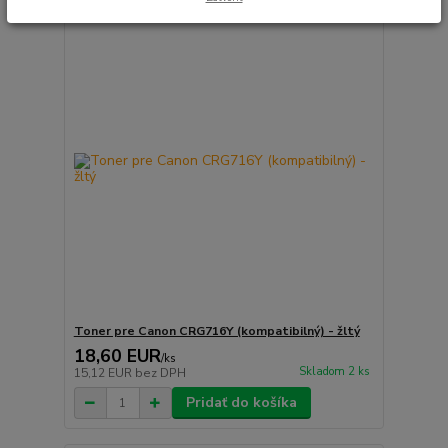
Toner pre Canon CRG716Y (kompatibilný) - žltý
18,60 EUR
/
ks
Skladom 2 ks
15,12 EUR
bez DPH
Pridať do košíka