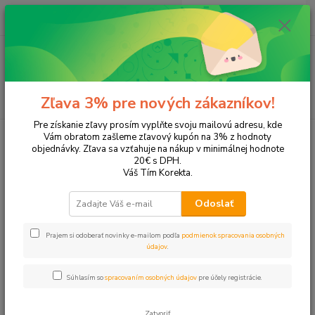
0
ks
+421 905 615 831
za
0,00 EUR
Menu
Hľadať
Zľava 3% pre nových zákazníkov!
Pre získanie zľavy prosím vyplňte svoju mailovú adresu, kde
Úvod
Tonery a náplne do tlačiarní
Canon
LBP 5050
Vám obratom zašleme zľavový kupón na 3% z hodnoty
objednávky. Zľava sa vzťahuje na nákup v minimálnej hodnote
LBP 5050
20€ s DPH.
Váš Tím Korekta.
Upresniť parametre
Odoslať
Prajem si odoberať novinky e-mailom podľa
podmienok spracovania osobných
Najnovšie
Najlacnejšie
Najdrahšie
údajov
.
Zobrazujem 1-4 z 4
Súhlasím so
spracovaním osobných údajov
pre účely registrácie.
strana
z 1
Zatvoriť