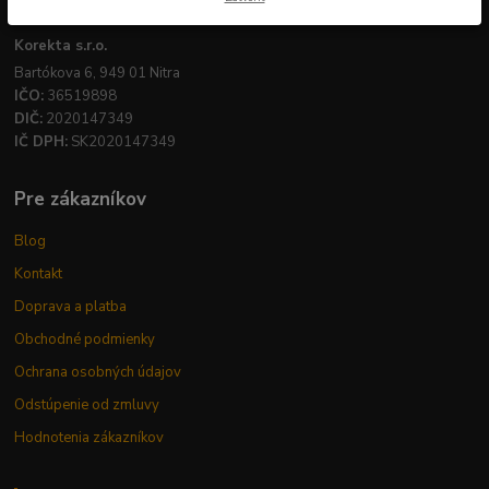
Firemné údaje
Korekta s.r.o.
Bartókova 6, 949 01 Nitra
IČO:
36519898
DIČ:
2020147349
IČ DPH:
SK2020147349
Pre zákazníkov
Blog
Kontakt
Doprava a platba
Obchodné podmienky
Ochrana osobných údajov
Odstúpenie od zmluvy
Hodnotenia zákazníkov