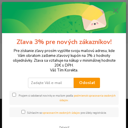
0
ks
EUR
+421 905 615 831
za
0,00 EUR
Menu
Hľadať
Zľava 3% pre nových zákazníkov!
Úvod
Tonery a náplne do tlačiarní
LEXMARK
Z500 series
Pre získanie zľavy prosím vyplňte svoju mailovú adresu, kde
Vám obratom zašleme zľavový kupón na 3% z hodnoty
Z500 series
objednávky. Zľava sa vzťahuje na nákup v minimálnej hodnote
20€ s DPH.
Váš Tím Korekta.
V tejto kategórii nebol nájdený žiadny tovar.
Odoslať
Prajem si odoberať novinky e-mailom podľa
podmienok spracovania osobných
údajov
.
Súhlasím so
spracovaním osobných údajov
pre účely registrácie.
Firemné údaje a informácie
Zatvoriť