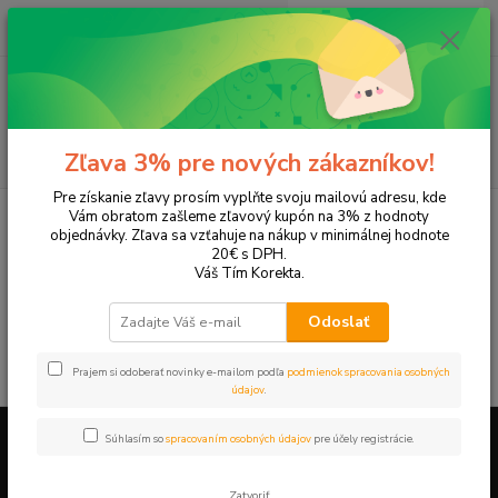
0
ks
EUR
+421 905 615 831
za
0,00 EUR
Menu
Hľadať
Zľava 3% pre nových zákazníkov!
Pre získanie zľavy prosím vyplňte svoju mailovú adresu, kde
Úvod
Tonery a náplne do tlačiarní
Canon
L200
Vám obratom zašleme zľavový kupón na 3% z hodnoty
objednávky. Zľava sa vzťahuje na nákup v minimálnej hodnote
L200
20€ s DPH.
Váš Tím Korekta.
V tejto kategórii nebol nájdený žiadny tovar.
Odoslať
Prajem si odoberať novinky e-mailom podľa
podmienok spracovania osobných
údajov
.
Súhlasím so
spracovaním osobných údajov
pre účely registrácie.
Firemné údaje a informácie
Zatvoriť