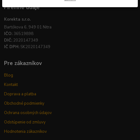
Firemné údaje
Korekta s.r.o.
Bartókova 6, 949 01 Nitra
IČO:
36519898
DIČ:
2020147349
IČ DPH:
SK2020147349
Pre zákazníkov
Blog
Kontakt
Doprava a platba
Obchodné podmienky
Ochrana osobných údajov
Odstúpenie od zmluvy
Hodnotenia zákazníkov