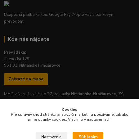
Bezpečná platba kartou, Google Pay, Apple Pay a bankovým
prevodom.
Kde nás nájdete
Prevádzka
:
Jelenecká 129
951 01, Nitrianske Hrnčiarovce
Zobraziť na mape
MHD v Nitre: linka číslo
27
, zastávka
Nitrianske Hrnčiarovce, ZŠ
Cookies
Pre správny chod stránky, analýzy či marketing používame, tak ako
aj iné stránky cookies. Viac info v nastaveniach.
Otváracie hodiny prevádzky:
Pondelok
-
Piatok
: 7:30 - 16:30
Súhlasím
Nastavenia