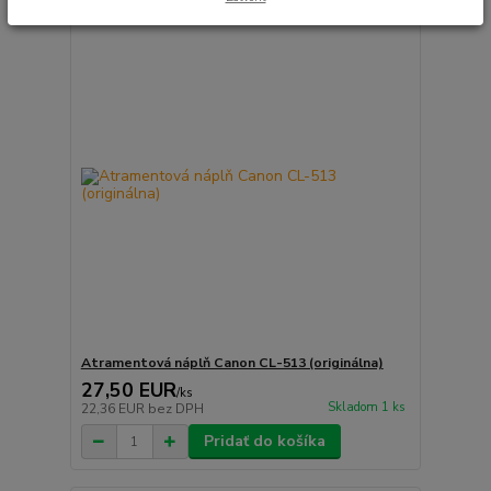
Atramentová náplň Canon CL-513 (originálna)
27,50 EUR
/
ks
Skladom 1 ks
22,36 EUR
bez DPH
Pridať do košíka