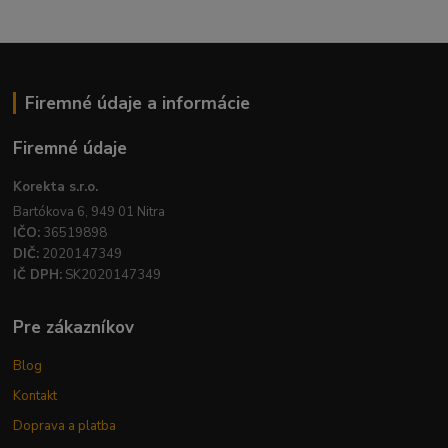
Firemné údaje a informácie
Firemné údaje
Korekta s.r.o.
Bartókova 6, 949 01 Nitra
IČO:
36519898
DIČ:
2020147349
IČ DPH:
SK2020147349
Pre zákazníkov
Blog
Kontakt
Doprava a platba