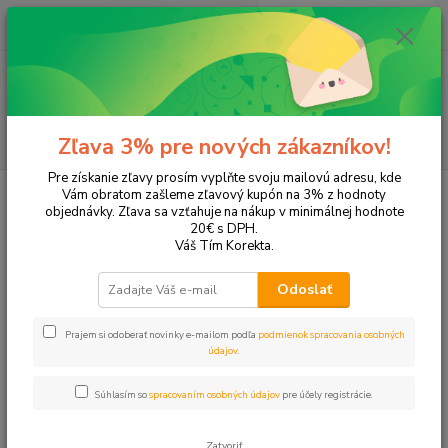
0
ks
EUR
+421 905 615 831
za
0,00 EUR
Menu
Hľadať
Zľava 3% pre nových zákazníkov!
Pre získanie zľavy prosím vyplňte svoju mailovú adresu, kde
Úvod
Tonery a náplne do tlačiarní
Canon
MP490
Vám obratom zašleme zľavový kupón na 3% z hodnoty
objednávky. Zľava sa vzťahuje na nákup v minimálnej hodnote
MP490
20€ s DPH.
Váš Tím Korekta.
Upresniť parametre
Odoslať
Prajem si odoberať novinky e-mailom podľa
podmienok spracovania osobných
Najnovšie
Najlacnejšie
Najdrahšie
údajov
.
Zobrazujem 1-7 z 7
Súhlasím so
spracovaním osobných údajov
pre účely registrácie.
strana
z 1
Zatvoriť